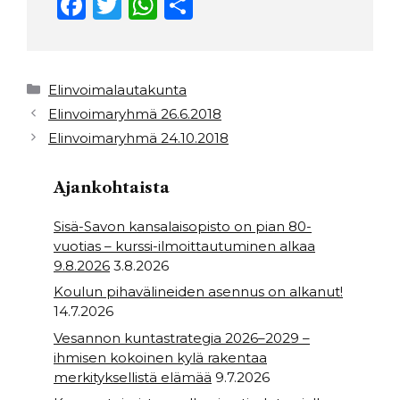
F
T
W
S
a
w
h
h
c
it
a
ar
e
t
ts
e
Kategoriat
Elinvoimalautakunta
b
e
A
Elinvoimaryhmä 26.6.2018
Elinvoimaryhmä 24.10.2018
o
r
p
o
p
Ajankohtaista
k
Sisä-Savon kansalaisopisto on pian 80-
vuotias – kurssi-ilmoittautuminen alkaa
9.8.2026
3.8.2026
Koulun pihavälineiden asennus on alkanut!
14.7.2026
Vesannon kuntastrategia 2026–2029 –
ihmisen kokoinen kylä rakentaa
merkityksellistä elämää
9.7.2026