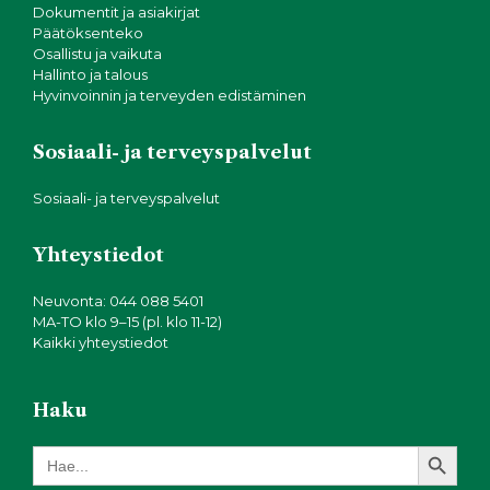
Dokumentit ja asiakirjat
Päätöksenteko
Osallistu ja vaikuta
Hallinto ja talous
Hyvinvoinnin ja terveyden edistäminen
Sosiaali- ja terveyspalvelut
Sosiaali- ja terveyspalvelut
Yhteystiedot
Neuvonta: 044 088 5401
MA-TO klo 9–15 (pl. klo 11-12)
Kaikki yhteystiedot
Haku
Search Button
Search
for: