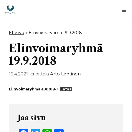
Siirry
sisältöön
Va
Etusivu
»
Elinvoimaryhmä 19.9.2018
Elinvoimaryhmä
19.9.2018
15.4.2021
kirjoittaja
Arto Lahtinen
Elinvoimaryhma-180919-1
Lataa
Jaa sivu