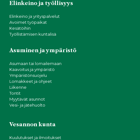
Elinkeino ja työllisyys
Elinkeino ja yrityspalvelut
Avoimet työpaikat
Kesätöihin
Työllistämisen kuntalisä
Asuminen ja ympäristö
Asumaan tai lomailemaan
Kaavoitus ja ympäristö
Ympäristönsuojelu
Lomakkeet ja ohjeet
Liikenne
Tontit
Myytävät asunnot
Vesi- ja jätehuolto
Vesannon kunta
Kuulutukset ja ilmoitukset