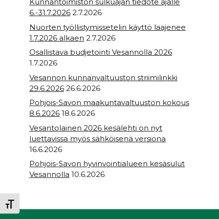
Kunnantoimiston sulkuajan tiedote ajalle
6.-31.7.2026
2.7.2026
Nuorten työllistymissetelin käyttö laajenee
1.7.2026 alkaen
2.7.2026
Osallistava budjetointi Vesannolla 2026
1.7.2026
Vesannon kunnanvaltuuston striimilinkki
29.6.2026
26.6.2026
Pohjois-Savon maakuntavaltuuston kokous
8.6.2026
18.6.2026
Vesantolainen 2026 kesälehti on nyt
luettavissa myös sähköisenä versiona
16.6.2026
Pohjois-Savon hyvinvointialueen kesäsulut
Vesannolla
10.6.2026
Toggle Font size