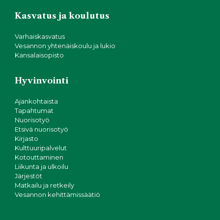
Kasvatus ja koulutus
Varhaiskasvatus
Vesannon yhtenäiskoulu ja lukio
Kansalaisopisto
Hyvinvointi
Ajankohtaista
Tapahtumat
Nuorisotyö
Etsivä nuorisotyö
Kirjasto
Kulttuuripalvelut
Kotouttaminen
Liikunta ja ulkoilu
Järjestöt
Matkailu ja retkeily
Vesannon kehittämissäätiö