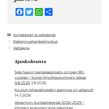
F
T
W
S
a
w
h
h
c
it
a
ar
e
t
ts
e
Kategoriat
lomakkeet ja valtakirjat
b
e
A
Rakennushankeilmoitus
Valtakirja
o
r
p
o
p
Ajankohtaista
k
Sisä-Savon kansalaisopisto on pian 80-
vuotias – kurssi-ilmoittautuminen alkaa
9.8.2026
3.8.2026
Koulun pihavälineiden asennus on alkanut!
14.7.2026
Vesannon kuntastrategia 2026–2029 –
ihmisen kokoinen kylä rakentaa