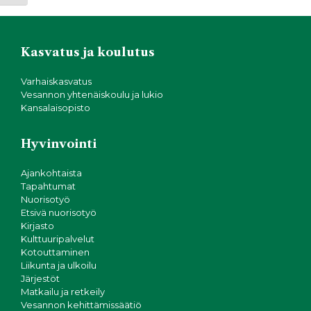
Kasvatus ja koulutus
Varhaiskasvatus
Vesannon yhtenäiskoulu ja lukio
Kansalaisopisto
Hyvinvointi
Ajankohtaista
Tapahtumat
Nuorisotyö
Etsivä nuorisotyö
Kirjasto
Kulttuuripalvelut
Kotouttaminen
Liikunta ja ulkoilu
Järjestöt
Matkailu ja retkeily
Vesannon kehittämissäätiö