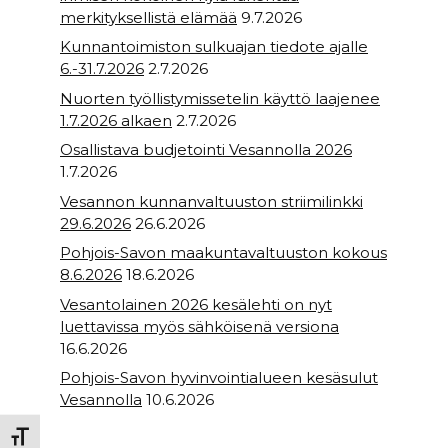
merkityksellistä elämää
9.7.2026
Kunnantoimiston sulkuajan tiedote ajalle
6.-31.7.2026
2.7.2026
Nuorten työllistymissetelin käyttö laajenee
1.7.2026 alkaen
2.7.2026
Osallistava budjetointi Vesannolla 2026
1.7.2026
Vesannon kunnanvaltuuston striimilinkki
29.6.2026
26.6.2026
Pohjois-Savon maakuntavaltuuston kokous
8.6.2026
18.6.2026
Vesantolainen 2026 kesälehti on nyt
luettavissa myös sähköisenä versiona
16.6.2026
Pohjois-Savon hyvinvointialueen kesäsulut
Vesannolla
10.6.2026
Toggle Font size