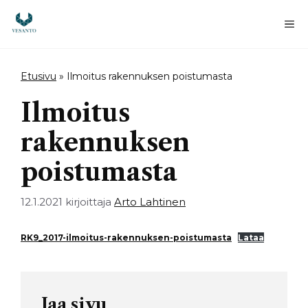
Siirry
sisältöön
Va
Etusivu
»
Ilmoitus rakennuksen poistumasta
Ilmoitus
rakennuksen
poistumasta
12.1.2021
kirjoittaja
Arto Lahtinen
RK9_2017-ilmoitus-rakennuksen-poistumasta
Lataa
Jaa sivu