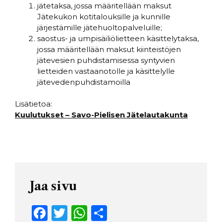
jätetaksa, jossa määritellään maksut
Jätekukon kotitalouksille ja kunnille
järjestämille jätehuoltopalveluille;
saostus- ja umpisäiliölietteen käsittelytaksa,
jossa määritellään maksut kiinteistöjen
jätevesien puhdistamisessa syntyvien
lietteiden vastaanotolle ja käsittelylle
jätevedenpuhdistamoilla
Lisätietoa:
Kuulutukset – Savo-Pielisen Jätelautakunta
Jaa sivu
F
T
W
S