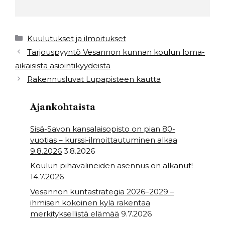
a
w
h
h
c
it
a
ar
e
t
ts
e
Kategoriat
Kuulutukset ja ilmoitukset
b
e
A
Tarjouspyyntö Vesannon kunnan koulun loma-
aikaisista asiointikyydeistä
o
r
p
Rakennusluvat Lupapisteen kautta
o
p
k
Ajankohtaista
Sisä-Savon kansalaisopisto on pian 80-
vuotias – kurssi-ilmoittautuminen alkaa
9.8.2026
3.8.2026
Koulun pihavälineiden asennus on alkanut!
14.7.2026
Vesannon kuntastrategia 2026–2029 –
ihmisen kokoinen kylä rakentaa
merkityksellistä elämää
9.7.2026