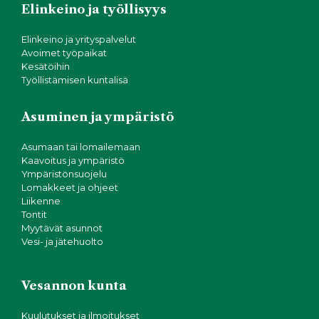
Elinkeino ja työllisyys
Elinkeino ja yrityspalvelut
Avoimet työpaikat
Kesätöihin
Työllistämisen kuntalisä
Asuminen ja ympäristö
Asumaan tai lomailemaan
Kaavoitus ja ympäristö
Ympäristönsuojelu
Lomakkeet ja ohjeet
Liikenne
Tontit
Myytävät asunnot
Vesi- ja jätehuolto
Vesannon kunta
Kuulutukset ja ilmoitukset