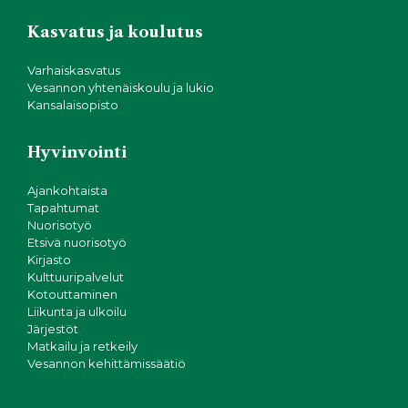
Kasvatus ja koulutus
Varhaiskasvatus
Vesannon yhtenäiskoulu ja lukio
Kansalaisopisto
Hyvinvointi
Ajankohtaista
Tapahtumat
Nuorisotyö
Etsivä nuorisotyö
Kirjasto
Kulttuuripalvelut
Kotouttaminen
Liikunta ja ulkoilu
Järjestöt
Matkailu ja retkeily
Vesannon kehittämissäätiö