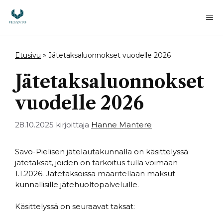
Siirry
sisältöön
Va
Etusivu
»
Jätetaksaluonnokset vuodelle 2026
Jätetaksaluonnokset
vuodelle 2026
28.10.2025
kirjoittaja
Hanne Mantere
Savo-Pielisen jätelautakunnalla on käsittelyssä
jätetaksat, joiden on tarkoitus tulla voimaan
1.1.2026. Jätetaksoissa määritellään maksut
kunnallisille jätehuoltopalveluille.
Käsittelyssä on seuraavat taksat: