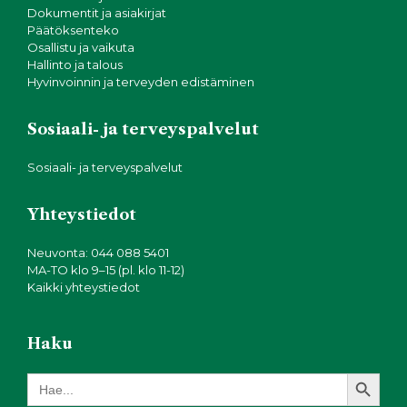
Dokumentit ja asiakirjat
Päätöksenteko
Osallistu ja vaikuta
Hallinto ja talous
Hyvinvoinnin ja terveyden edistäminen
Sosiaali- ja terveyspalvelut
Sosiaali- ja terveyspalvelut
Yhteystiedot
Neuvonta: 044 088 5401
MA-TO klo 9–15 (pl. klo 11-12)
Kaikki yhteystiedot
Haku
Search Button
Search
for: