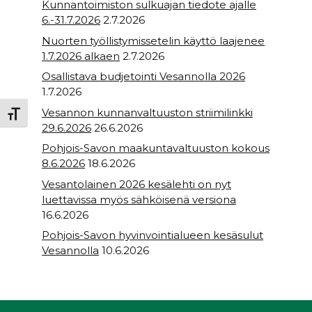
Kunnantoimiston sulkuajan tiedote ajalle
6.-31.7.2026
2.7.2026
Nuorten työllistymissetelin käyttö laajenee
1.7.2026 alkaen
2.7.2026
Osallistava budjetointi Vesannolla 2026
1.7.2026
Vesannon kunnanvaltuuston striimilinkki
Toggle Font size
29.6.2026
26.6.2026
Pohjois-Savon maakuntavaltuuston kokous
8.6.2026
18.6.2026
Vesantolainen 2026 kesälehti on nyt
luettavissa myös sähköisenä versiona
16.6.2026
Pohjois-Savon hyvinvointialueen kesäsulut
Vesannolla
10.6.2026