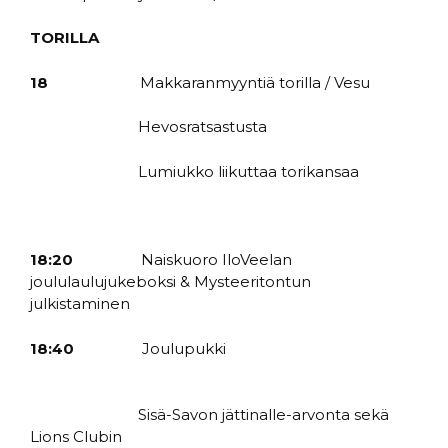
TORILLA
18
Makkaranmyyntiä torilla / Vesu
Hevosratsastusta
Lumiukko liikuttaa torikansaa
18:20
Naiskuoro IloVeelan
joululaulujukeboksi & Mysteeritontun
julkistaminen
18:40
Joulupukki
Sisä-Savon jättinalle-arvonta sekä
Lions Clubin