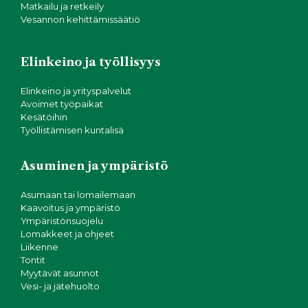
Matkailu ja retkeily
Vesannon kehittämissäätiö
Elinkeino ja työllisyys
Elinkeino ja yrityspalvelut
Avoimet työpaikat
Kesätöihin
Työllistämisen kuntalisä
Asuminen ja ympäristö
Asumaan tai lomailemaan
Kaavoitus ja ympäristö
Ympäristönsuojelu
Lomakkeet ja ohjeet
Liikenne
Tontit
Myytävät asunnot
Vesi- ja jätehuolto