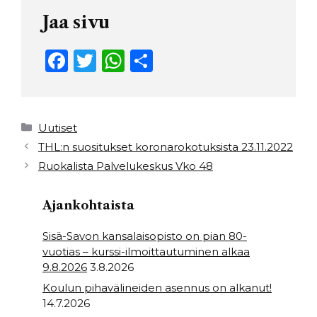
Jaa sivu
F
T
W
S
a
w
h
h
c
it
a
ar
e
t
ts
e
Kategoriat
Uutiset
b
e
A
THL:n suositukset koronarokotuksista 23.11.2022
Ruokalista Palvelukeskus Vko 48
o
r
p
o
p
Ajankohtaista
k
Sisä-Savon kansalaisopisto on pian 80-
vuotias – kurssi-ilmoittautuminen alkaa
9.8.2026
3.8.2026
Koulun pihavälineiden asennus on alkanut!
14.7.2026