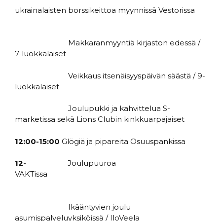
ukrainalaisten borssikeittoa myynnissä Vestorissa
Makkaranmyyntiä kirjaston edessä /
7-luokkalaiset
Veikkaus itsenäisyyspäivän säästä / 9-
luokkalaiset
Joulupukki ja kahvittelua S-
marketissa sekä Lions Clubin kinkkuarpajaiset
12:00-15:00
Glögiä ja pipareita Osuuspankissa
12-
Joulupuuroa
VAKTissa
Ikääntyvien joulu
asumispalveluyksiköissä / IloVeela