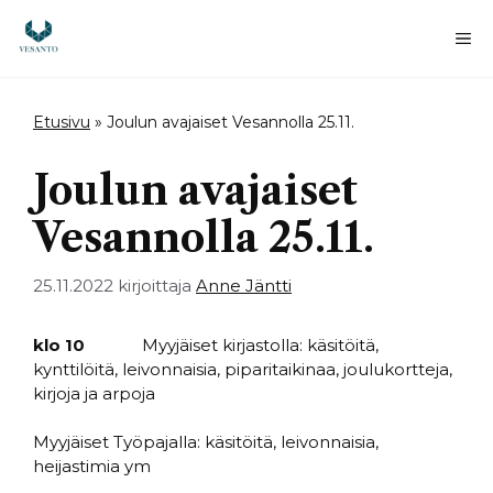
Siirry
sisältöön
Va
Etusivu
»
Joulun avajaiset Vesannolla 25.11.
Joulun avajaiset
Vesannolla 25.11.
25.11.2022
kirjoittaja
Anne Jäntti
klo 10
Myyjäiset kirjastolla: käsitöitä,
kynttilöitä, leivonnaisia, piparitaikinaa, joulukortteja,
kirjoja ja arpoja
Myyjäiset Työpajalla: käsitöitä, leivonnaisia,
heijastimia ym