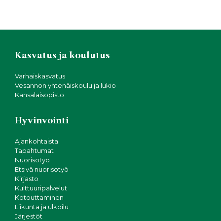
Kasvatus ja koulutus
Varhaiskasvatus
Vesannon yhtenäiskoulu ja lukio
Kansalaisopisto
Hyvinvointi
Ajankohtaista
Tapahtumat
Nuorisotyö
Etsivä nuorisotyö
Kirjasto
Kulttuuripalvelut
Kotouttaminen
Liikunta ja ulkoilu
Järjestöt