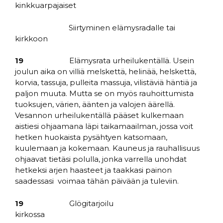
kinkkuarpajaiset
Siirtyminen elämysradalle tai
kirkkoon
19
Elämysrata urheilukentällä. Usein
joulun aika on villiä melskettä, helinää, helskettä,
korvia, tassuja, pulleita massuja, vilistäviä häntiä ja
paljon muuta. Mutta se on myös rauhoittumista
tuoksujen, värien, äänten ja valojen äärellä.
Vesannon urheilukentällä pääset kulkemaan
aistiesi ohjaamana läpi taikamaailman, jossa voit
hetken huokaista pysähtyen katsomaan,
kuulemaan ja kokemaan. Kauneus ja rauhallisuus
ohjaavat tietäsi polulla, jonka varrella unohdat
hetkeksi arjen haasteet ja taakkasi painon
saadessasi voimaa tähän päivään ja tuleviin.
19
Glögitarjoilu
kirkossa