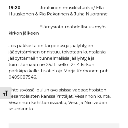
19:20
Jouluinen musiikkituokio/ Ella
Huuskonen & Pia Pakarinen & Juha Nuoranne
Elämysrata-mahdollisuus myös
kirkon jälkeen
Jos pakkasta on tarpeeksi ja jäälyhtyjen
jäädyttäminen onnistuu, toivotaan kuntalaisia
jäädyttämään tunnelmallisia jäälyhtyjä ja
toimittamaan ne 25.11. kello 12-14 kirkon
parkkipaikalle. Lisätietoja Marja Korhonen puh:
0405087546.
Yhteistyössä joulun avajaisissa vapaaehtoisten
Toggle Font size
vesantolaisten kanssa Yrittäjät, Vesannon kunta,
Vesannon kehittämissäätiö, Vesu ja Niiniveden
seurakunta.