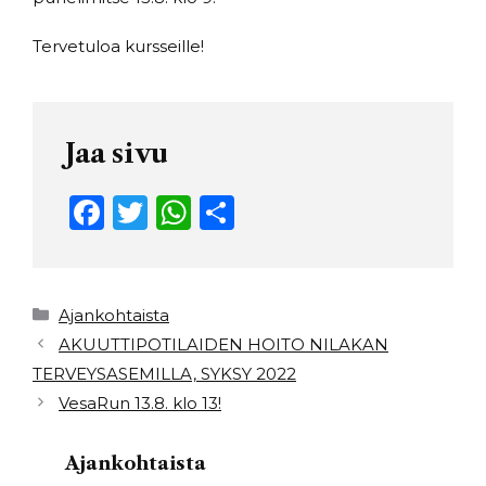
Tervetuloa kursseille!
Jaa sivu
F
T
W
S
a
w
h
h
c
it
a
ar
e
t
ts
e
Kategoriat
Ajankohtaista
b
e
A
AKUUTTIPOTILAIDEN HOITO NILAKAN
TERVEYSASEMILLA, SYKSY 2022
o
r
p
VesaRun 13.8. klo 13!
o
p
k
Ajankohtaista