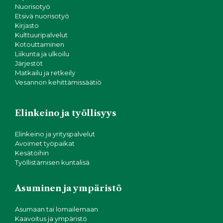
Nuorisotyö
Etsivä nuorisotyö
Kirjasto
Kulttuuripalvelut
Kotouttaminen
Liikunta ja ulkoilu
Järjestöt
Matkailu ja retkeily
Vesannon kehittämissäätiö
Elinkeino ja työllisyys
Elinkeino ja yrityspalvelut
Avoimet työpaikat
Kesätöihin
Työllistämisen kuntalisä
Asuminen ja ympäristö
Asumaan tai lomailemaan
Kaavoitus ja ympäristö