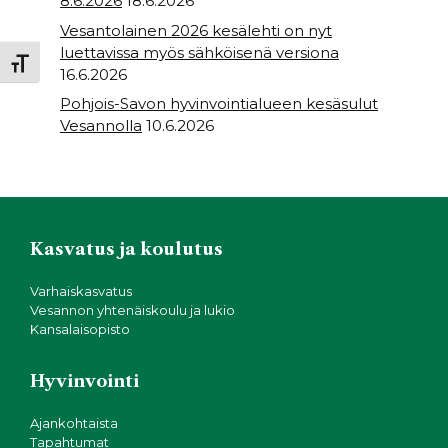
8.6.2026
18.6.2026
Vesantolainen 2026 kesälehti on nyt
luettavissa myös sähköisenä versiona
Toggle Font size
16.6.2026
Pohjois-Savon hyvinvointialueen kesäsulut
Vesannolla
10.6.2026
Kasvatus ja koulutus
Varhaiskasvatus
Vesannon yhtenäiskoulu ja lukio
Kansalaisopisto
Hyvinvointi
Ajankohtaista
Tapahtumat