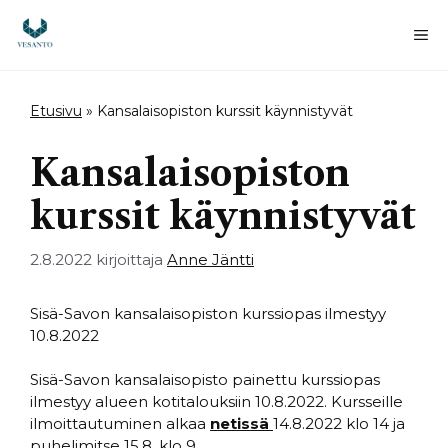
Siirry
sisältöön
Va
Etusivu
»
Kansalaisopiston kurssit käynnistyvät
Kansalaisopiston
kurssit käynnistyvät
2.8.2022
kirjoittaja
Anne Jäntti
Sisä-Savon kansalaisopiston kurssiopas ilmestyy
10.8.2022
Sisä-Savon kansalaisopisto painettu kurssiopas
ilmestyy alueen kotitalouksiin 10.8.2022. Kursseille
ilmoittautuminen alkaa
netissä
14.8.2022 klo 14 ja
puhelimitse 15.8. klo 9.