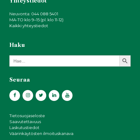
Yhteystiedot
Neuvonta: 044 088 5401
MA-TO klo 9–15 (pl. klo 11-12)
Kaikki yhteystiedot
Haku
Search Button
Search
for:
Seuraa
Tietosuojaseloste
Saavutettavuus
Laskutustiedot
Väärinkäytösten ilmoituskanava