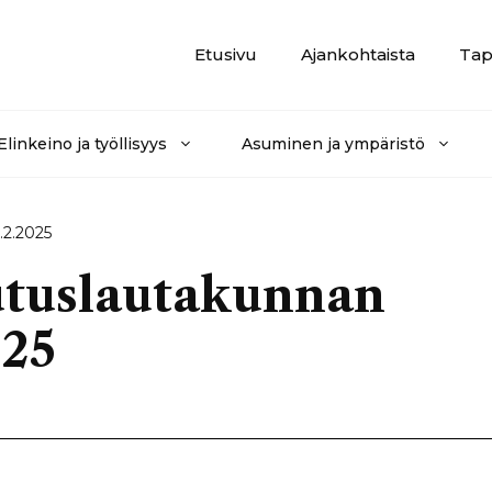
Etusivu
Ajankohtaista
Tap
Elinkeino ja työllisyys
Asuminen ja ympäristö
.2.2025
utuslautakunnan
025