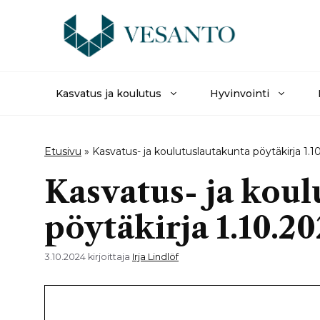
Siirry
sisältöön
Kasvatus ja koulutus
Hyvinvointi
Etusivu
»
Kasvatus- ja koulutuslautakunta pöytäkirja 1.1
Kasvatus- ja kou
pöytäkirja 1.10.2
3.10.2024
kirjoittaja
Irja Lindlöf