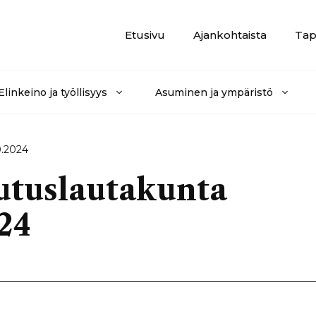
Etusivu
Ajankohtaista
Tap
Elinkeino ja työllisyys
Asuminen ja ympäristö
0.2024
lutuslautakunta
024