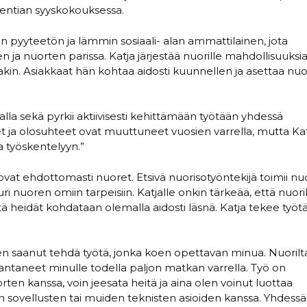
lentian syyskokouksessa.
on pyyteetön ja lämmin sosiaali- alan ammattilainen, jota
n ja nuorten parissa. Katja järjestää nuorille mahdollisuuksi
akin. Asiakkaat hän kohtaa aidosti kuunnellen ja asettaa nu
la sekä pyrkii aktiivisesti kehittämään työtään yhdessä
ja olosuhteet ovat muuttuneet vuosien varrella, mutta Ka
 työskentelyyn.”
 ovat ehdottomasti nuoret. Etsivä nuorisotyöntekijä toimii n
uri nuoren omiin tarpeisiin. Katjalle onkin tärkeää, että nuori
ttä heidät kohdataan olemalla aidosti läsnä. Katja tekee työt
en saanut tehdä työtä, jonka koen opettavan minua. Nuorilt
 antaneet minulle todella paljon matkan varrella. Työ on
rten kanssa, voin jeesata heitä ja aina olen voinut luottaa
 sovellusten tai muiden teknisten asioiden kanssa. Yhdessä