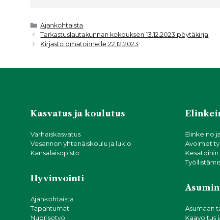
c
it
a
ar
e
t
ts
e
Kategoriat
Ajankohtaista
Tarkastuslautakunnan kokouksen 13.12.2023 pöytäkirja
b
e
A
Kirjasto omatoimelle 22.12.2023
o
r
p
o
p
k
Kasvatus ja koulutus
Elinkein
Varhaiskasvatus
Elinkeino j
Vesannon yhtenäiskoulu ja lukio
Avoimet ty
Kansalaisopisto
Kesätöihin
Työllistämi
Hyvinvointi
Asumin
Ajankohtaista
Tapahtumat
Asumaan t
Nuorisotyö
Kaavoitus 