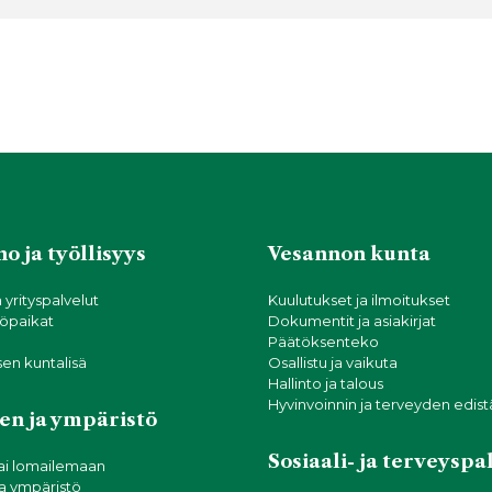
o ja työllisyys
Vesannon kunta
a yrityspalvelut
Kuulutukset ja ilmoitukset
öpaikat
Dokumentit ja asiakirjat
Päätöksenteko
sen kuntalisä
Osallistu ja vaikuta
Hallinto ja talous
Hyvinvoinnin ja terveyden edis
en ja ympäristö
Sosiaali- ja terveyspa
ai lomailemaan
ja ympäristö