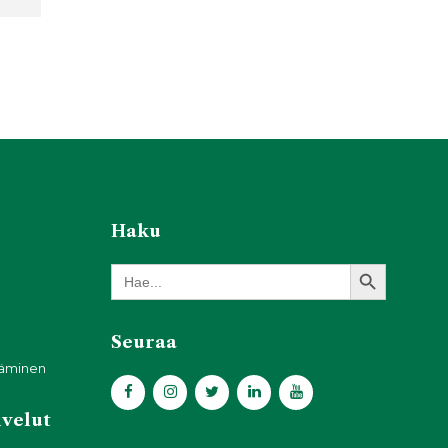
Haku
Search Button
Search
for:
Seuraa
täminen
lvelut