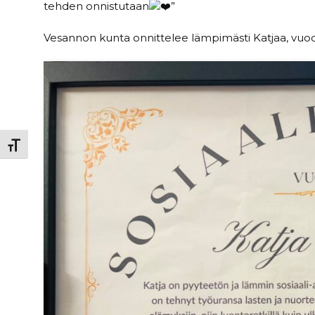
tehden onnistutaan
”
Vesannon kunta onnittelee lämpimästi Katjaa, vuode
Toggle Font size