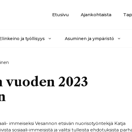
Etusivu
Ajankohtaista
Tap
Elinkeino ja työllisyys
Asuminen ja ympäristö
einen
n vuoden 2023
n
aali- immeiseksi Vesannon etsivän nuorisotyöntekijä Katja
vista sosiaali-immeisistä ja valitsi tulleista ehdotuksista parh