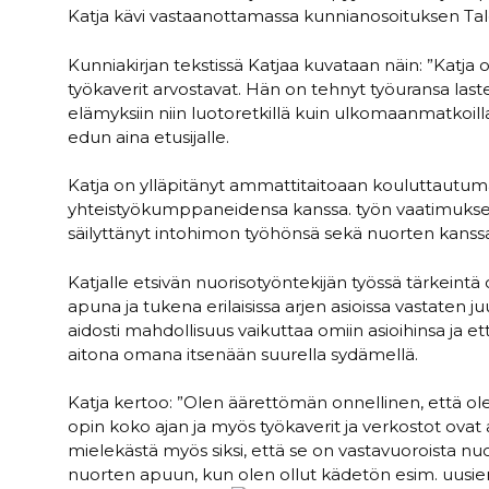
Katja kävi vastaanottamassa kunnianosoituksen Ta
Kunniakirjan tekstissä Katjaa kuvataan näin: ”Katja 
työkaverit arvostavat. Hän on tehnyt työuransa laste
elämyksiin niin luotoretkillä kuin ulkomaanmatkoill
edun aina etusijalle.
Katja on ylläpitänyt ammattitaitoaan kouluttautumal
yhteistyökumppaneidensa kanssa. työn vaatimukset 
säilyttänyt intohimon työhönsä sekä nuorten kanssa
Katjalle etsivän nuorisotyöntekijän työssä tärkeintä
apuna ja tukena erilaisissa arjen asioissa vastaten ju
aidosti mahdollisuus vaikuttaa omiin asioihinsa ja e
aitona omana itsenään suurella sydämellä.
Katja kertoo: ”Olen äärettömän onnellinen, että ol
opin koko ajan ja myös työkaverit ja verkostot ovat
mielekästä myös siksi, että se on vastavuoroista nuo
nuorten apuun, kun olen ollut kädetön esim. uusien