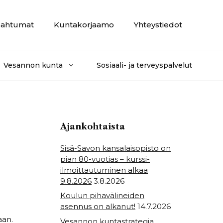
ahtumat
Kuntakorjaamo
Yhteystiedot
Vesannon kunta
Sosiaali- ja terveyspalvelut
Ajankohtaista
Sisä-Savon kansalaisopisto on
pian 80-vuotias – kurssi-
ilmoittautuminen alkaa
9.8.2026
3.8.2026
Koulun pihavälineiden
asennus on alkanut!
14.7.2026
aan.
Vesannon kuntastrategia