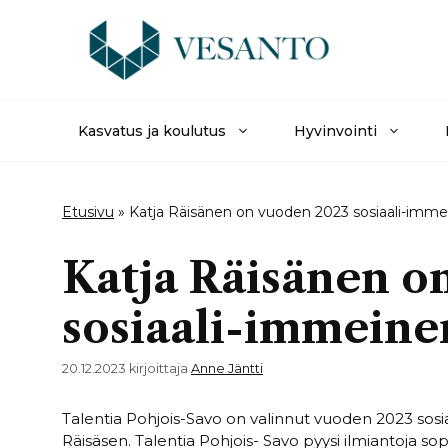
Siirry
sisältöön
Kasvatus ja koulutus
Hyvinvointi
Etusivu
»
Katja Räisänen on vuoden 2023 sosiaali-imm
Katja Räisänen o
sosiaali-immeine
20.12.2023
kirjoittaja
Anne Jäntti
Talentia Pohjois-Savo on valinnut vuoden 2023 sosi
Räisäsen. Talentia Pohjois- Savo pyysi ilmiantoja sopi