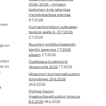
2026–2029 – ihmisen
kokoinen kylä rakentaa
merkityksellistä elämää
a
9.7.2026
orten
Kunnantoimiston sulkuajan
tiedote ajalle 6.-31.7.2026
2.7.2026
Nuorten työllistymissetelin
tja on
käyttö laajenee 1.7.2026
alkaen
2.7.2026
uorten
Osallistava budjetointi
lla on
Vesannolla 2026
1.7.2026
ä
Vesannon kunnanvaltuuston
striimilinkki 29.6.2026
26.6.2026
a
Pohjois-Savon
maakuntavaltuuston kokous
8.6.2026
18.6.2026