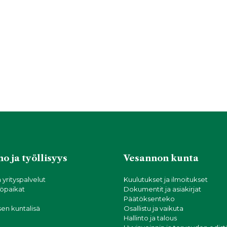
o ja työllisyys
Vesannon kunta
a yrityspalvelut
Kuulutukset ja ilmoitukset
öpaikat
Dokumentit ja asiakirjat
Päätöksenteko
sen kuntalisä
Osallistu ja vaikuta
Hallinto ja talous