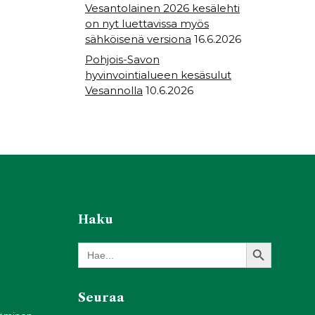
Vesantolainen 2026 kesälehti
on nyt luettavissa myös
sähköisenä versiona
16.6.2026
Pohjois-Savon
hyvinvointialueen kesäsulut
Vesannolla
10.6.2026
Haku
Search Button
Search
for:
Seuraa