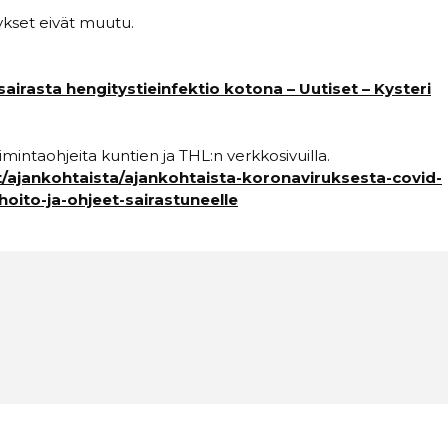
ykset eivät muutu.
irasta hengitystieinfektio kotona – Uutiset – Kysteri
imintaohjeita kuntien ja THL:n verkkosivuilla.
set/ajankohtaista/ajankohtaista-koronaviruksesta-covid-
oito-ja-ohjeet-sairastuneelle