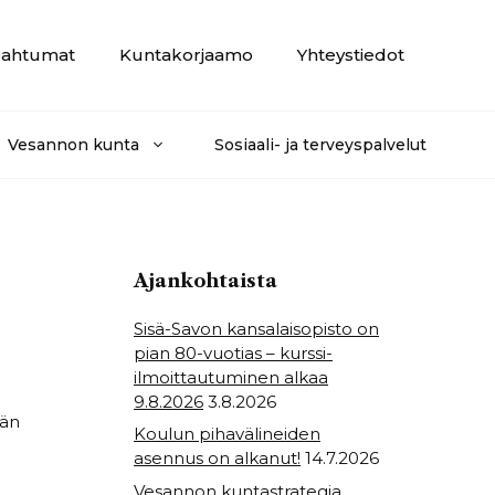
ahtumat
Kuntakorjaamo
Yhteystiedot
Vesannon kunta
Sosiaali- ja terveyspalvelut
Ajankohtaista
Sisä-Savon kansalaisopisto on
pian 80-vuotias – kurssi-
ilmoittautuminen alkaa
9.8.2026
3.8.2026
ään
Koulun pihavälineiden
asennus on alkanut!
14.7.2026
Vesannon kuntastrategia