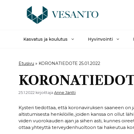
Siirry
sisältöön
Kasvatus ja koulutus
Hyvinvointi
Etusivu
»
KORONATIEDOTE 25.01.2022
KORONATIEDOTE 
25.1.2022
kirjoittaja
Anne Jäntti
Kysteri tiedottaa, että koronaviruksen saaneen on j
altistumisesta henkilöille, joiden kanssa on ollut lä
viiden vuorokauden ajan ja siihen asti, kunnes oireet o
ottaa yhteyttä terveydenhuoltoon tai hakeutua koro