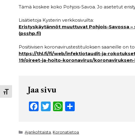
Tämä koskee koko Pohjois-Savoa. Jo asetetut erist
Lisätietoja Kysterin verkkosivuilta:
Eristyskäytännöt muuttuvat Pohjois-Savossa – sa
(psshp.fi)
Positiivisen koronavirustestituloksen saaneille on to
https://thl.fi/fi/web/infektiotaudit-ja-rokotuk
19/oireet-ja-hoito-koronavirus/koronaviruksen-h
Jaa sivu
Toggle Font size
F
T
W
S
a
w
h
h
c
it
a
ar
Kategoriat
Ajankohtaista
,
Koronatietoa