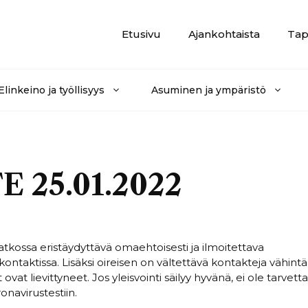
Etusivu
Ajankohtaista
Tap
Elinkeino ja työllisyys
Asuminen ja ympäristö
25.01.2022
atkossa eristäydyttävä omaehtoisesti ja ilmoitettava
hikontaktissa. Lisäksi oireisen on vältettävä kontakteja vähint
vat lievittyneet. Jos yleisvointi säilyy hyvänä, ei ole tarvetta
navirustestiin.