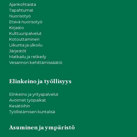
Ajankohtaista
Tapahtumat
Nuorisotyö
Etsivä nuorisotyö
Kirjasto
Kulttuuripalvelut
Kotouttaminen
Liikunta ja ulkoilu
Järjestöt
Matkailu ja retkeily
Vesannon kehittämissäätiö
Elinkeino ja työllisyys
Elinkeino ja yrityspalvelut
Avoimet työpaikat
Kesätöihin
Työllistämisen kuntalisä
Asuminen ja ympäristö