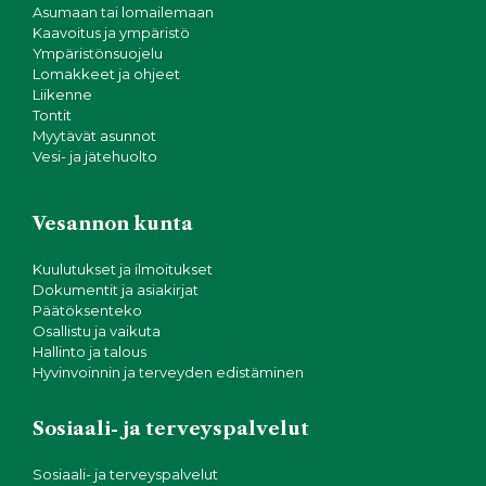
Asumaan tai lomailemaan
Kaavoitus ja ympäristö
Ympäristönsuojelu
Lomakkeet ja ohjeet
Liikenne
Tontit
Myytävät asunnot
Vesi- ja jätehuolto
Vesannon kunta
Kuulutukset ja ilmoitukset
Dokumentit ja asiakirjat
Päätöksenteko
Osallistu ja vaikuta
Hallinto ja talous
Hyvinvoinnin ja terveyden edistäminen
Sosiaali- ja terveyspalvelut
Sosiaali- ja terveyspalvelut