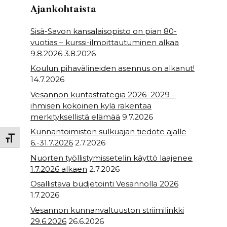
o
p
Ajankohtaista
k
Sisä-Savon kansalaisopisto on pian 80-
vuotias – kurssi-ilmoittautuminen alkaa
9.8.2026
3.8.2026
Koulun pihavälineiden asennus on alkanut!
14.7.2026
Vesannon kuntastrategia 2026–2029 –
ihmisen kokoinen kylä rakentaa
merkityksellistä elämää
9.7.2026
Kunnantoimiston sulkuajan tiedote ajalle
Toggle Font size
6.-31.7.2026
2.7.2026
Nuorten työllistymissetelin käyttö laajenee
1.7.2026 alkaen
2.7.2026
Osallistava budjetointi Vesannolla 2026
1.7.2026
Vesannon kunnanvaltuuston striimilinkki
29.6.2026
26.6.2026