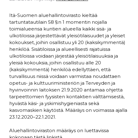
Itä-Suomen aluehallintovirasto kieltää
tartuntatautilain 58 §:n 1 momentin nojalla
toimialueensa kuntien alueella kaikki sisä- ja
ulkotiloissa järjestettävät yleisötilaisuudet ja yleiset
kokoukset, joihin osallistuu yli 20 (kaksikymmentä)
henkilöä. Sisätiloissa ja alueellisesti rajatuissa
ulkotiloissa voidaan järjestää yleisötilaisuuksia ja
yleisiä kokouksia, joihin osallistuu alle 20
(kaksikymmentä) henkilöä edellyttäen, että
turvallisuus niissä voidaan varmistaa noudattaen
opetus- ja kulttuuriministeriön ja Terveyden ja
hyvinvoinnin laitoksen 21.9.2020 antamaa ohjetta
tarpeettomien fyysisten kontaktien välttämisestä,
hyvästä käsi- ja yskimishygieniasta sekä
kasvomaskien käytöstä. Määräys on voimassa ajalla
23.12.2020–22.1.2021.
Aluehallintoviraston määräys on luettavissa
kokonaan tästä linkistä