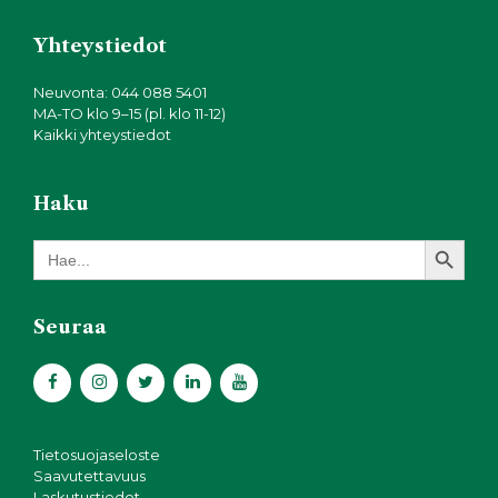
Yhteystiedot
Neuvonta: 044 088 5401
MA-TO klo 9–15 (pl. klo 11-12)
Kaikki yhteystiedot
Haku
Search Button
Search
for:
Seuraa
Tietosuojaseloste
Saavutettavuus
Laskutustiedot