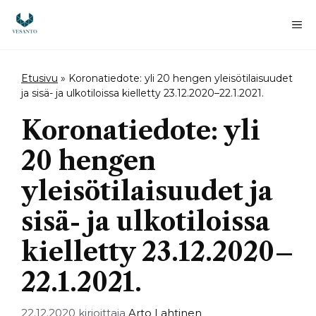
Siirry
sisältöön
Va
Etusivu
»
Koronatiedote: yli 20 hengen yleisötilaisuudet
ja sisä- ja ulkotiloissa kielletty 23.12.2020–22.1.2021.
Koronatiedote: yli
20 hengen
yleisötilaisuudet ja
sisä- ja ulkotiloissa
kielletty 23.12.2020–
22.1.2021.
22.12.2020
kirjoittaja
Arto Lahtinen