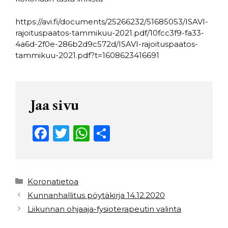
https://avi.fi/documents/25266232/51685053/ISAVI-
rajoituspaatos-tammikuu-2021.pdf/10fcc3f9-fa33-
4a6d-2f0e-286b2d9c572d/ISAVI-rajoituspaatos-
tammikuu-2021.pdf?t=1608623416691
Jaa sivu
F
T
W
S
a
w
h
h
c
it
a
ar
e
t
ts
e
Kategoriat
Koronatietoa
b
e
A
Kunnanhallitus pöytäkirja 14.12.2020
Liikunnan ohjaaja-fysioterapeutin valinta
o
r
p