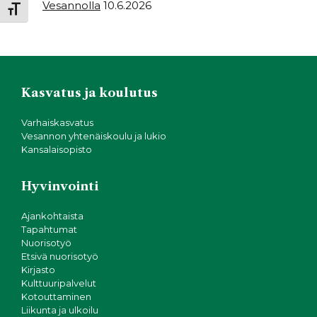
Vesannolla
10.6.2026
Toggle Font size
Kasvatus ja koulutus
Varhaiskasvatus
Vesannon yhtenäiskoulu ja lukio
Kansalaisopisto
Hyvinvointi
Ajankohtaista
Tapahtumat
Nuorisotyö
Etsivä nuorisotyö
Kirjasto
Kulttuuripalvelut
Kotouttaminen
Liikunta ja ulkoilu