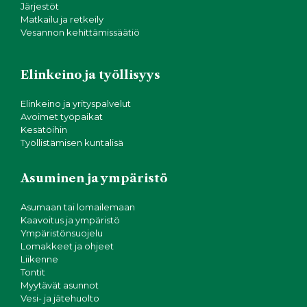
Järjestöt
Matkailu ja retkeily
Vesannon kehittämissäätiö
Elinkeino ja työllisyys
Elinkeino ja yrityspalvelut
Avoimet työpaikat
Kesätöihin
Työllistämisen kuntalisä
Asuminen ja ympäristö
Asumaan tai lomailemaan
Kaavoitus ja ympäristö
Ympäristönsuojelu
Lomakkeet ja ohjeet
Liikenne
Tontit
Myytävät asunnot
Vesi- ja jätehuolto