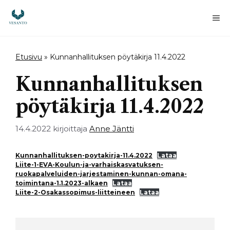
Siirry
sisältöön
Va
Etusivu
»
Kunnanhallituksen pöytäkirja 11.4.2022
Kunnanhallituksen
pöytäkirja 11.4.2022
14.4.2022
kirjoittaja
Anne Jäntti
Kunnanhallituksen-poytakirja-11.4.2022
Lataa
Liite-1-EVA-Koulun-ja-varhaiskasvatuksen-
ruokapalveluiden-jarjestaminen-kunnan-omana-
toimintana-1.1.2023-alkaen
Lataa
Liite-2-Osakassopimus-liitteineen
Lataa