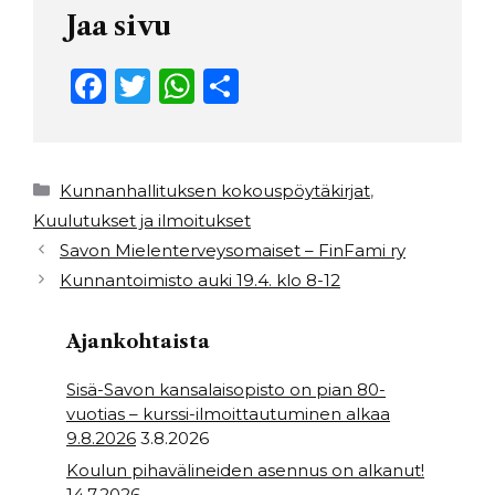
Jaa sivu
F
T
W
S
a
w
h
h
c
it
a
ar
e
t
ts
e
Kategoriat
Kunnanhallituksen kokouspöytäkirjat
,
b
e
A
Kuulutukset ja ilmoitukset
Savon Mielenterveysomaiset – FinFami ry
o
r
p
Kunnantoimisto auki 19.4. klo 8-12
o
p
k
Ajankohtaista
Sisä-Savon kansalaisopisto on pian 80-
vuotias – kurssi-ilmoittautuminen alkaa
9.8.2026
3.8.2026
Koulun pihavälineiden asennus on alkanut!
14.7.2026