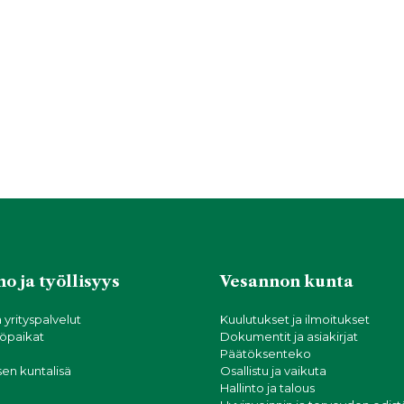
o ja työllisyys
Vesannon kunta
a yrityspalvelut
Kuulutukset ja ilmoitukset
öpaikat
Dokumentit ja asiakirjat
Päätöksenteko
sen kuntalisä
Osallistu ja vaikuta
Hallinto ja talous