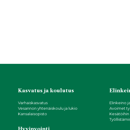
Kasvatus ja koulutus
Elinkein
Varhaiskasvatus
Elinkeino j
Vesannon yhtenäiskoulu ja lukio
Avoimet ty
Kansalaisopisto
Kesätöihin
Työllistämi
Hyvinvointi