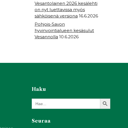
Vesantolainen 2026 kesälehti
on nyt luettavissa myös
sähköisenä versiona
16.6.2026
Pohjois-Savon
hyvinvointialueen kesäsulut
Vesannolla
10.6.2026
Haku
Search Button
Search
for:
Seuraa