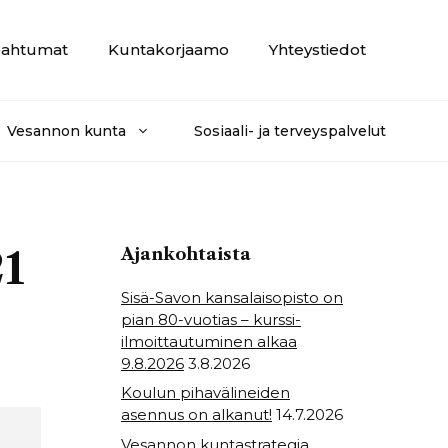
ahtumat
Kuntakorjaamo
Yhteystiedot
Vesannon kunta
Sosiaali- ja terveyspalvelut
21
Ajankohtaista
Sisä-Savon kansalaisopisto on
pian 80-vuotias – kurssi-
ilmoittautuminen alkaa
9.8.2026
3.8.2026
Koulun pihavälineiden
asennus on alkanut!
14.7.2026
Vesannon kuntastrategia