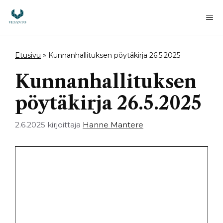
Siirry
sisältöön
Va
Etusivu
»
Kunnanhallituksen pöytäkirja 26.5.2025
Kunnanhallituksen
pöytäkirja 26.5.2025
2.6.2025
kirjoittaja
Hanne Mantere