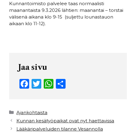
Kunnantoimisto palvelee taas normaalisti
maanantaista 9.3.2026 lähtien: maanantai – torstai
välisenä aikana klo 9-15 (suljettu lounastauon
aikaan klo 11-12).
Jaa sivu
F
T
W
S
a
w
h
h
c
it
a
ar
e
t
ts
e
Kategoriat
Ajankohtaista
b
e
A
Kunnan kesätyöpaikat ovat nyt haettavissa
Lääkäripalveluiden tilanne Vesannolla
o
r
p