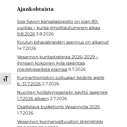
o
p
Ajankohtaista
k
Sisä-Savon kansalaisopisto on pian 80-
vuotias – kurssi-ilmoittautuminen alkaa
9.8.2026
3.8.2026
Koulun pihavälineiden asennus on alkanut!
14.7.2026
Vesannon kuntastrategia 2026–2029 –
ihmisen kokoinen kylä rakentaa
merkityksellistä elämää
9.7.2026
Kunnantoimiston sulkuajan tiedote ajalle
Toggle Font size
6.-31.7.2026
2.7.2026
Nuorten työllistymissetelin käyttö laajenee
1.7.2026 alkaen
2.7.2026
Osallistava budjetointi Vesannolla 2026
1.7.2026
Vesannon kunnanvaltuuston striimilinkki