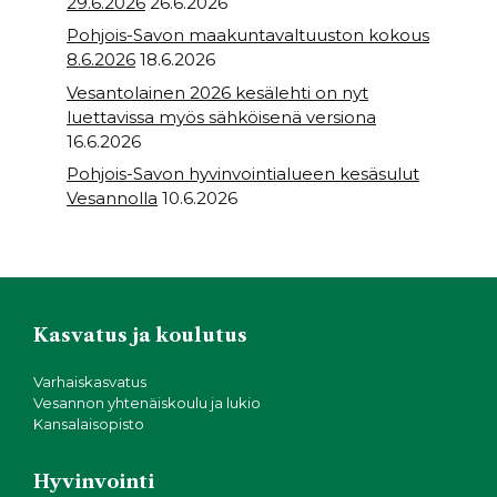
29.6.2026
26.6.2026
Pohjois-Savon maakuntavaltuuston kokous
8.6.2026
18.6.2026
Vesantolainen 2026 kesälehti on nyt
luettavissa myös sähköisenä versiona
16.6.2026
Pohjois-Savon hyvinvointialueen kesäsulut
Vesannolla
10.6.2026
Kasvatus ja koulutus
Varhaiskasvatus
Vesannon yhtenäiskoulu ja lukio
Kansalaisopisto
Hyvinvointi