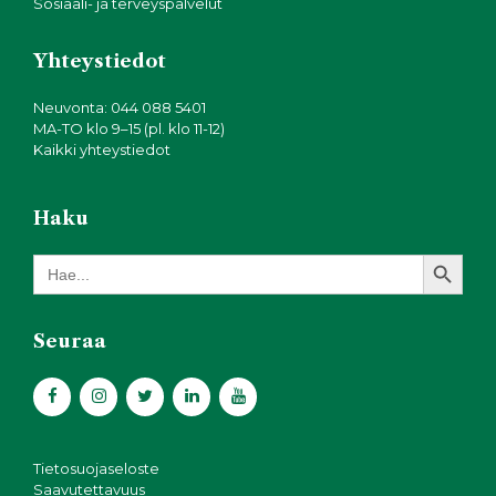
Sosiaali- ja terveyspalvelut
Yhteystiedot
Neuvonta: 044 088 5401
MA-TO klo 9–15 (pl. klo 11-12)
Kaikki yhteystiedot
Haku
Search Button
Search
for:
Seuraa
Tietosuojaseloste
Saavutettavuus