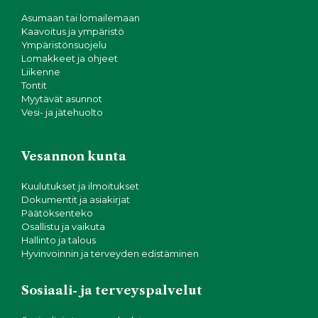
Asumaan tai lomailemaan
Kaavoitus ja ympäristö
Ympäristönsuojelu
Lomakkeet ja ohjeet
Liikenne
Tontit
Myytävät asunnot
Vesi- ja jätehuolto
Vesannon kunta
Kuulutukset ja ilmoitukset
Dokumentit ja asiakirjat
Päätöksenteko
Osallistu ja vaikuta
Hallinto ja talous
Hyvinvoinnin ja terveyden edistäminen
Sosiaali- ja terveyspalvelut