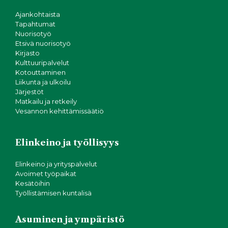
Ajankohtaista
Tapahtumat
Nuorisotyö
Etsivä nuorisotyö
Kirjasto
Kulttuuripalvelut
Kotouttaminen
Liikunta ja ulkoilu
Järjestöt
Matkailu ja retkeily
Vesannon kehittämissäätiö
Elinkeino ja työllisyys
Elinkeino ja yrityspalvelut
Avoimet työpaikat
Kesätöihin
Työllistämisen kuntalisä
Asuminen ja ympäristö