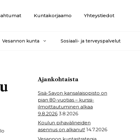
ahtumat
Kuntakorjaamo
Yhteystiedot
Vesannon kunta
Sosiaali- ja terveyspalvelut
Ajankohtaista
uu
Sisä-Savon kansalaisopisto on
pian 80-vuotias – kurssi-
ilmoittautuminen alkaa
9.8.2026
3.8.2026
Koulun pihavälineiden
asennus on alkanut!
14.7.2026
lo
Vesannon kuntastrategia