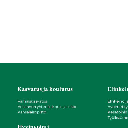
Kasvatus ja koulutus
Elinkein
Varhaiskasvatus
Elinkeino j
Vesannon yhtenäiskoulu ja lukio
Avoimet ty
Kansalaisopisto
Kesätöihin
Työllistämi
Hyvinvointi