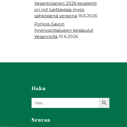
Vesantolainen 2026 kesälehti
on nyt luettavissa myös
sähköisenä versiona
16.6.2026
Pohjois-Savon
hyvinvointialueen kesäsulut
Vesannolla
10.6.2026
Haku
Search Button
Search
for:
Seuraa