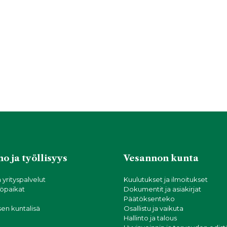
o ja työllisyys
Vesannon kunta
a yrityspalvelut
Kuulutukset ja ilmoitukset
öpaikat
Dokumentit ja asiakirjat
Päätöksenteko
sen kuntalisä
Osallistu ja vaikuta
Hallinto ja talous