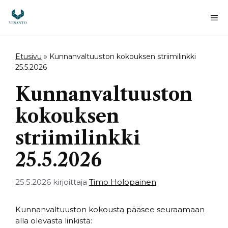
Siirry
sisältöön
Va
Etusivu
»
Kunnanvaltuuston kokouksen striimilinkki
25.5.2026
Kunnanvaltuuston
kokouksen
striimilinkki
25.5.2026
25.5.2026
kirjoittaja
Timo Holopainen
Kunnanvaltuuston kokousta pääsee seuraamaan
alla olevasta linkistä: