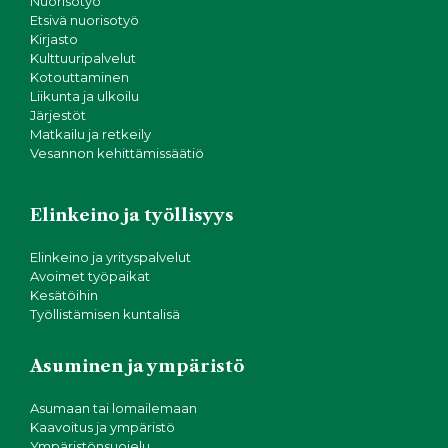
Nuorisotyö
Etsivä nuorisotyö
Kirjasto
Kulttuuripalvelut
Kotouttaminen
Liikunta ja ulkoilu
Järjestöt
Matkailu ja retkeily
Vesannon kehittämissäätiö
Elinkeino ja työllisyys
Elinkeino ja yrityspalvelut
Avoimet työpaikat
Kesätöihin
Työllistämisen kuntalisä
Asuminen ja ympäristö
Asumaan tai lomailemaan
Kaavoitus ja ympäristö
Ympäristönsuojelu