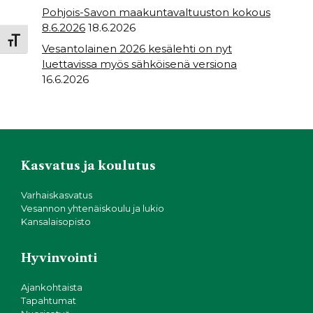
Pohjois-Savon maakuntavaltuuston kokous
8.6.2026
18.6.2026
Toggle Font size
Vesantolainen 2026 kesälehti on nyt
luettavissa myös sähköisenä versiona
16.6.2026
Kasvatus ja koulutus
Varhaiskasvatus
Vesannon yhtenäiskoulu ja lukio
Kansalaisopisto
Hyvinvointi
Ajankohtaista
Tapahtumat