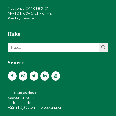
Neuvonta: 044 088 5401
MA-TO klo 9–15 (pl. klo 11-12)
Kaikki yhteystiedot
Haku
Search Button
Search
for:
Seuraa
Tietosuojaseloste
Saavutettavuus
Laskutustiedot
Väärinkäytösten ilmoituskanava