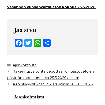
Vesannon kunnanvaltuuston kokous 25.5.2026
Jaa sivu
F
T
W
S
a
w
h
h
c
it
a
ar
e
t
ts
e
Kategoriat
Ajankohtaista
b
e
A
Rakennusvalvonta tiedottaa: Kiinteistötietojen
päivittäminen kunnassa 25.5.2026 alkaen
o
r
p
Asiointikyydit kesällä 2026 (ajalla 1.6 – 6.8.2026)
o
p
k
Ajankohtaista