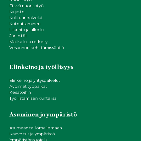
Etsivä nuorisotyö
Kirjasto
Kulttuuripalvelut
Kotouttaminen
Liikunta ja ulkoilu
Järjestöt
Matkailu ja retkeily
Vesannon kehittämissäätiö
Elinkeino ja työllisyys
Elinkeino ja yrityspalvelut
Avoimet työpaikat
Kesätöihin
Työllistämisen kuntalisä
Asuminen ja ympäristö
Asumaan tai lomailemaan
Kaavoitus ja ympäristö
Ympäristönsuojelu