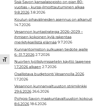
Sisä-Savon kansalaisopisto on pian 80-
vuotias – kurssi-ilmoittautuminen alkaa
9.8.2026
3.8.2026
Koulun pihavälineiden asennus on alkanut!
14.7.2026
Vesannon kuntastrategia 2026–2029 –
ihmisen kokoinen kylä rakentaa
merkityksellistä elämää
9.7.2026
Kunnantoimiston sulkuajan tiedote ajalle
6.-31.7.2026
2.7.2026
Toggle Font size
Nuorten työllistymissetelin käyttö laajenee
1.7.2026 alkaen
2.7.2026
Osallistava budjetointi Vesannolla 2026
1.7.2026
Vesannon kunnanvaltuuston striimilinkki
29.6.2026
26.6.2026
Pohjois-Savon maakuntavaltuuston kokous
8.6.2026
18.6.2026