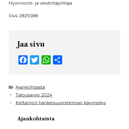
Hyvinvointi- ja viestintäjohtaja
044-2825588
Jaa sivu
F
T
W
S
a
w
h
h
c
it
a
ar
e
t
ts
e
Kategoriat
Ajankohtaista
b
e
A
Talousarvio 2024
Keltamon hankesuunnitelman käynnistys
o
r
p
o
p
Ajankohtaista
k