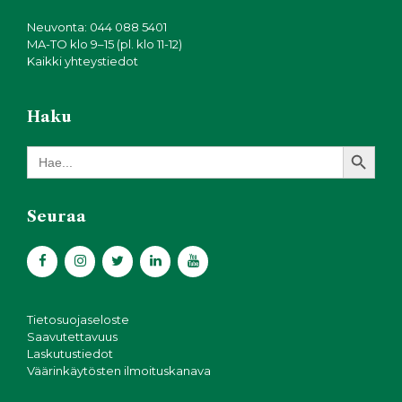
Neuvonta: 044 088 5401
MA-TO klo 9–15 (pl. klo 11-12)
Kaikki yhteystiedot
Haku
Search Button
Search
for:
Seuraa
Tietosuojaseloste
Saavutettavuus
Laskutustiedot
Väärinkäytösten ilmoituskanava