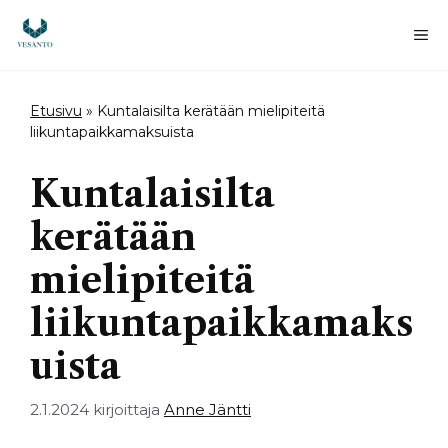
Siirry
sisältöön
Va
Etusivu
»
Kuntalaisilta kerätään mielipiteitä
liikuntapaikkamaksuista
Kuntalaisilta
kerätään
mielipiteitä
liikuntapaikkamaks
uista
2.1.2024
kirjoittaja
Anne Jäntti