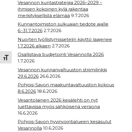
Vesannon kuntastrategia 2026–2029 –
ihmisen kokoinen kylä rakentaa
merkityksellistä elämää
9.7.2026
Kunnantoimiston sulkuajan tiedote ajalle
6.-31.7.2026
2.7.2026
Nuorten työllistymissetelin käyttö laajenee
1.7.2026 alkaen
2.7.2026
Osallistava budjetointi Vesannolla 2026
Toggle Font size
1.7.2026
Vesannon kunnanvaltuuston striimilinkki
29.6.2026
26.6.2026
Pohjois-Savon maakuntavaltuuston kokous
8.6.2026
18.6.2026
Vesantolainen 2026 kesälehti on nyt
luettavissa myös sähköisenä versiona
16.6.2026
Pohjois-Savon hyvinvointialueen kesäsulut
Vesannolla
10.6.2026