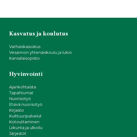
Kasvatus ja koulutus
Varhaiskasvatus
Vesannon yhtenäiskoulu ja lukio
Kansalaisopisto
Hyvinvointi
Ajankohtaista
Tapahtumat
Nuorisotyö
Etsivä nuorisotyö
Kirjasto
Kulttuuripalvelut
Kotouttaminen
Liikunta ja ulkoilu
Järjestöt