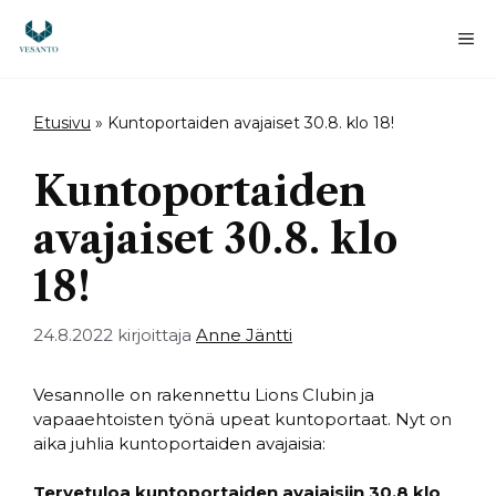
Siirry
sisältöön
Va
Etusivu
»
Kuntoportaiden avajaiset 30.8. klo 18!
Kuntoportaiden
avajaiset 30.8. klo
18!
24.8.2022
kirjoittaja
Anne Jäntti
Vesannolle on rakennettu Lions Clubin ja
vapaaehtoisten työnä upeat kuntoportaat. Nyt on
aika juhlia kuntoportaiden avajaisia:
Tervetuloa kuntoportaiden avajaisiin 30.8 klo