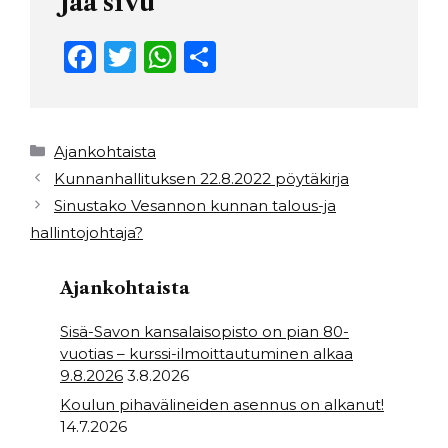
Jaa sivu
F
T
W
S
a
w
h
h
c
it
a
ar
e
t
ts
e
Kategoriat
Ajankohtaista
b
e
A
Kunnanhallituksen 22.8.2022 pöytäkirja
Sinustako Vesannon kunnan talous-ja
o
r
p
hallintojohtaja?
o
p
k
Ajankohtaista
Sisä-Savon kansalaisopisto on pian 80-
vuotias – kurssi-ilmoittautuminen alkaa
9.8.2026
3.8.2026
Koulun pihavälineiden asennus on alkanut!
14.7.2026