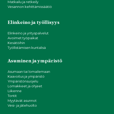
Matkailu ja retkeily
Vesannon kehittämissäätiö
Elinkeino ja työllisyys
Elinkeino ja yrityspalvelut
Avoimet työpaikat
Kesätöihin
Työllistämisen kuntalisä
Asuminen ja ympäristö
Asumaan tai lomailemaan
Kaavoitus ja ympäristö
Ympäristönsuojelu
Lomakkeet ja ohjeet
Liikenne
Tontit
Myytävät asunnot
Vesi- ja jätehuolto