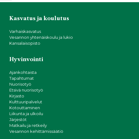
Kasvatus ja koulutus
Varhaiskasvatus
Vesannon yhtenäiskoulu ja lukio
Kansalaisopisto
Hyvinvointi
Ajankohtaista
Tapahtumat
Nuorisotyö
Etsivä nuorisotyö
Kirjasto
Kulttuuripalvelut
Kotouttaminen
Liikunta ja ulkoilu
Järjestöt
Matkailu ja retkeily
Vesannon kehittämissäätiö