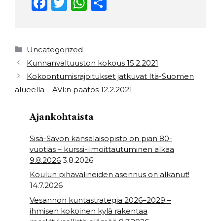
F
T
W
S
a
w
h
h
c
it
a
ar
e
t
ts
e
Kategoriat
Uncategorized
b
e
A
Kunnanvaltuuston kokous 15.2.2021
Kokoontumisrajoitukset jatkuvat Itä-Suomen
o
r
p
alueella – AVI:n päätös 12.2.2021
o
p
k
Ajankohtaista
Sisä-Savon kansalaisopisto on pian 80-
vuotias – kurssi-ilmoittautuminen alkaa
9.8.2026
3.8.2026
Koulun pihavälineiden asennus on alkanut!
14.7.2026
Vesannon kuntastrategia 2026–2029 –
ihmisen kokoinen kylä rakentaa