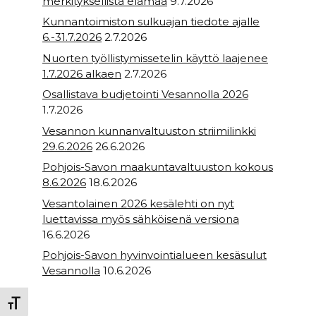
merkityksellistä elämää
9.7.2026
Kunnantoimiston sulkuajan tiedote ajalle
6.-31.7.2026
2.7.2026
Nuorten työllistymissetelin käyttö laajenee
1.7.2026 alkaen
2.7.2026
Osallistava budjetointi Vesannolla 2026
1.7.2026
Vesannon kunnanvaltuuston striimilinkki
29.6.2026
26.6.2026
Pohjois-Savon maakuntavaltuuston kokous
8.6.2026
18.6.2026
Vesantolainen 2026 kesälehti on nyt
luettavissa myös sähköisenä versiona
16.6.2026
Pohjois-Savon hyvinvointialueen kesäsulut
Vesannolla
10.6.2026
Toggle Font size