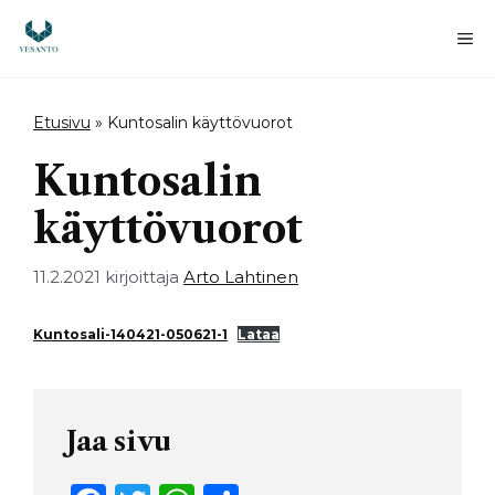
Siirry
sisältöön
Va
Etusivu
»
Kuntosalin käyttövuorot
Kuntosalin
käyttövuorot
11.2.2021
kirjoittaja
Arto Lahtinen
Kuntosali-140421-050621-1
Lataa
Jaa sivu