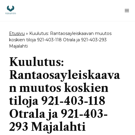
Siirry
sisältöön
Va
Etusivu
»
Kuulutus: Rantaosayleiskaavan muutos
koskien tiloja 921-403-118 Otrala ja 921-403-293
Majalahti
Kuulutus:
Rantaosayleiskaava
n muutos koskien
tiloja 921-403-118
Otrala ja 921-403-
293 Majalahti