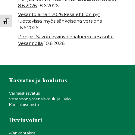
8.6.2026
18.6.2026
Vesantolainen 2026 kesälehti on nyt
luettavissa myös sähköisenä versiona
Toggle Font size
16.6.2026
Pohjois-Savon hyvinvointialueen kesäsulut
Vesannolla
10.6.2026
Kasvatus ja koulutus
Varhaiskasvatus
Vesannon yhtenäiskoulu ja lukio
Kansalaisopisto
Hyvinvointi
Ajankohtaista