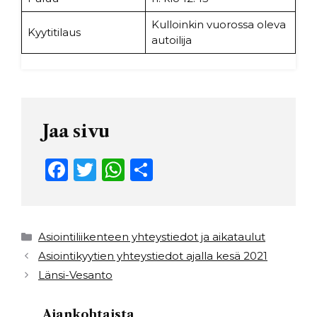
Kulloinkin vuorossa oleva
Kyytitilaus
autoilija
Jaa sivu
F
T
W
S
a
w
h
h
c
it
a
ar
e
t
ts
e
Kategoriat
Asiointiliikenteen yhteystiedot ja aikataulut
b
e
A
Asiointikyytien yhteystiedot ajalla kesä 2021
Länsi-Vesanto
o
r
p
o
p
Ajankohtaista