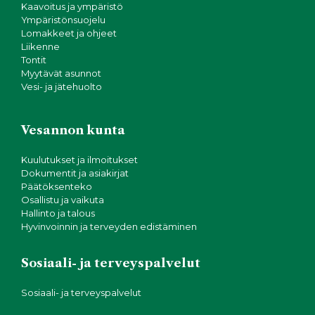
Kaavoitus ja ympäristö
Ympäristönsuojelu
Lomakkeet ja ohjeet
Liikenne
Tontit
Myytävät asunnot
Vesi- ja jätehuolto
Vesannon kunta
Kuulutukset ja ilmoitukset
Dokumentit ja asiakirjat
Päätöksenteko
Osallistu ja vaikuta
Hallinto ja talous
Hyvinvoinnin ja terveyden edistäminen
Sosiaali- ja terveyspalvelut
Sosiaali- ja terveyspalvelut