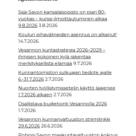
k
Sisä-Savon kansalaisopisto on pian 80-
vuotias – kurssi-ilmoittautuminen alkaa
9.8.2026
3.8.2026
Koulun pihavälineiden asennus on alkanut!
14.7.2026
Vesannon kuntastrategia 2026–2029 –
ihmisen kokoinen kylä rakentaa
merkityksellistä elämää
9.7.2026
Kunnantoimiston sulkuajan tiedote ajalle
6.-31.7.2026
2.7.2026
Nuorten työllistymissetelin käyttö laajenee
1.7.2026 alkaen
2.7.2026
Osallistava budjetointi Vesannolla 2026
1.7.2026
Vesannon kunnanvaltuuston striimilinkki
29.6.2026
26.6.2026
Pohjois-Savon maakuntavaltuuston kokous