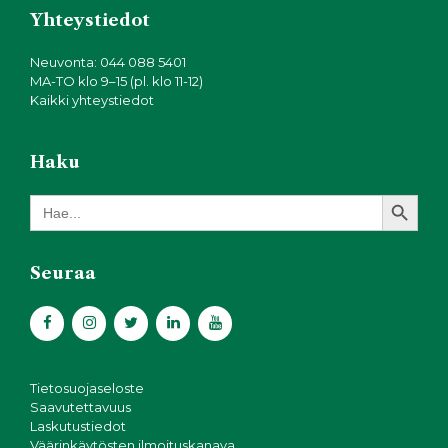
Yhteystiedot
Neuvonta: 044 088 5401
MA-TO klo 9–15 (pl. klo 11-12)
Kaikki yhteystiedot
Haku
Search Button
Search
for:
Seuraa
Tietosuojaseloste
Saavutettavuus
Laskutustiedot
Väärinkäytösten ilmoituskanava