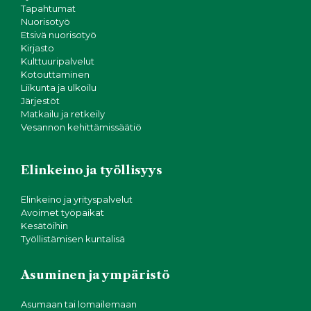
Tapahtumat
Nuorisotyö
Etsivä nuorisotyö
Kirjasto
Kulttuuripalvelut
Kotouttaminen
Liikunta ja ulkoilu
Järjestöt
Matkailu ja retkeily
Vesannon kehittämissäätiö
Elinkeino ja työllisyys
Elinkeino ja yrityspalvelut
Avoimet työpaikat
Kesätöihin
Työllistämisen kuntalisä
Asuminen ja ympäristö
Asumaan tai lomailemaan