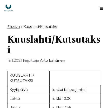
Siirry
sisältöön
Va
Etusivu
»
Kuuslahti/Kutsutaksi
Kuuslahti/Kutsutaks
i
15.1.2021
kirjoittaja
Arto Lahtinen
KUUSLAHTI /
KUTSUTAKSI
Kyytipäivä
torstai tai perjantai
Lähtö
n. klo 10.00
Paluu
n. klo 12.45