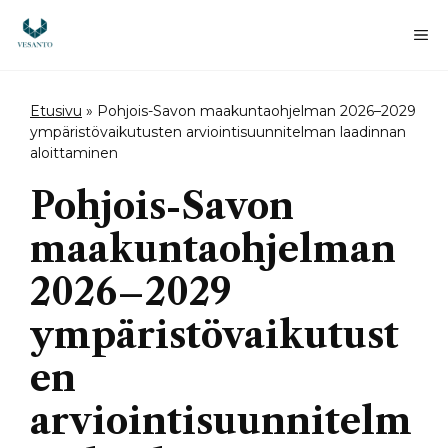
Siirry
sisältöön
Va
Etusivu
»
Pohjois-Savon maakuntaohjelman 2026–2029
ympäristövaikutusten arviointisuunnitelman laadinnan
aloittaminen
Pohjois-Savon
maakuntaohjelman
2026–2029
ympäristövaikutust
en
arviointisuunnitelm