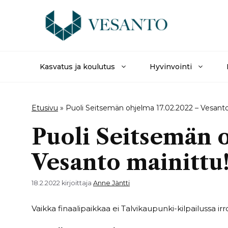
Siirry
sisältöön
Kasvatus ja koulutus
Hyvinvointi
Etusivu
»
Puoli Seitsemän ohjelma 17.02.2022 – Vesanto
Puoli Seitsemän o
Vesanto mainittu
18.2.2022
kirjoittaja
Anne Jäntti
Vaikka finaalipaikkaa ei Talvikaupunki-kilpailussa i