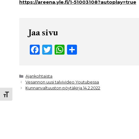
https://areena.yle.fi/1-51003108?autoplay=true
Jaa sivu
F
T
W
S
a
w
h
h
c
it
a
ar
e
t
ts
e
Kategoriat
Ajankohtaista
Vesannon uusi talvivideo Youtubessa
b
e
A
Kunnanvaltuuston pöytäkirja 14.2.2022
Toggle Font size
o
r
p
o
p
k