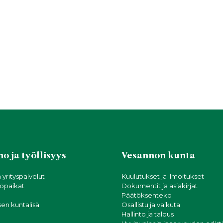
o ja työllisyys
Vesannon kunta
a yrityspalvelut
Kuulutukset ja ilmoitukset
öpaikat
Dokumentit ja asiakirjat
Päätöksenteko
sen kuntalisä
Osallistu ja vaikuta
Hallinto ja talous