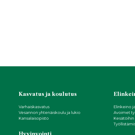
Kasvatus ja koulutus
Elinkein
Varhaiskasvatus
Elinkeino j
Vesannon yhtenäiskoulu ja lukio
Avoimet ty
Kansalaisopisto
Kesätöihin
Työllistämi
Hyvinvointi