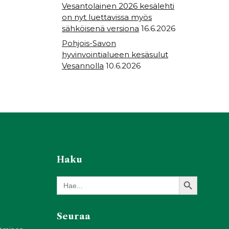
Vesantolainen 2026 kesälehti
on nyt luettavissa myös
sähköisenä versiona
16.6.2026
Pohjois-Savon
hyvinvointialueen kesäsulut
Vesannolla
10.6.2026
Haku
Search Button
Search
for:
Seuraa