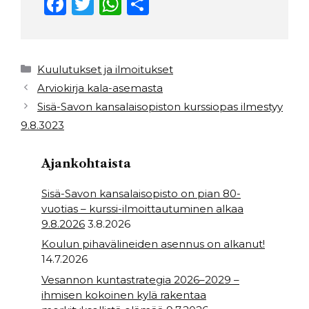
F
T
W
S
a
w
h
h
c
it
a
ar
e
t
ts
e
Kategoriat
Kuulutukset ja ilmoitukset
b
e
A
Arviokirja kala-asemasta
Sisä-Savon kansalaisopiston kurssiopas ilmestyy
o
r
p
9.8.3023
o
p
k
Ajankohtaista
Sisä-Savon kansalaisopisto on pian 80-
vuotias – kurssi-ilmoittautuminen alkaa
9.8.2026
3.8.2026
Koulun pihavälineiden asennus on alkanut!
14.7.2026
Vesannon kuntastrategia 2026–2029 –
ihmisen kokoinen kylä rakentaa