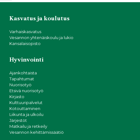
Kasvatus ja koulutus
Varhaiskasvatus
Vesannon yhtenäiskoulu ja lukio
Kansalaisopisto
Hyvinvointi
Ajankohtaista
Tapahtumat
Nuorisotyö
Etsivä nuorisotyö
Kirjasto
Kulttuuripalvelut
Kotouttaminen
Liikunta ja ulkoilu
Järjestöt
Matkailu ja retkeily
Vesannon kehittämissäätiö