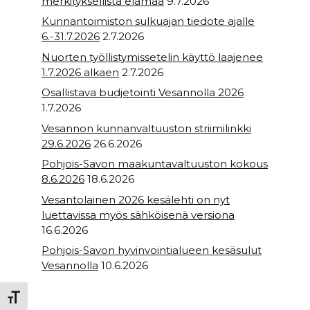
merkityksellistä elämää
9.7.2026
Kunnantoimiston sulkuajan tiedote ajalle
6.-31.7.2026
2.7.2026
Nuorten työllistymissetelin käyttö laajenee
1.7.2026 alkaen
2.7.2026
Osallistava budjetointi Vesannolla 2026
1.7.2026
Vesannon kunnanvaltuuston striimilinkki
29.6.2026
26.6.2026
Pohjois-Savon maakuntavaltuuston kokous
8.6.2026
18.6.2026
Vesantolainen 2026 kesälehti on nyt
luettavissa myös sähköisenä versiona
16.6.2026
Pohjois-Savon hyvinvointialueen kesäsulut
Vesannolla
10.6.2026
Toggle Font size