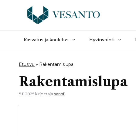
Siirry
sisältöön
Kasvatus ja koulutus
Hyvinvointi
Etusivu
»
Rakentamislupa
Rakentamislupa
5.11.2025
kirjoittaja
sanni1