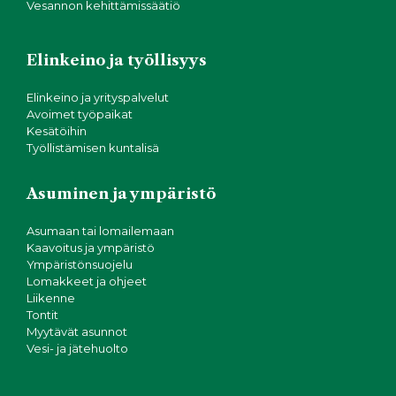
Vesannon kehittämissäätiö
Elinkeino ja työllisyys
Elinkeino ja yrityspalvelut
Avoimet työpaikat
Kesätöihin
Työllistämisen kuntalisä
Asuminen ja ympäristö
Asumaan tai lomailemaan
Kaavoitus ja ympäristö
Ympäristönsuojelu
Lomakkeet ja ohjeet
Liikenne
Tontit
Myytävät asunnot
Vesi- ja jätehuolto