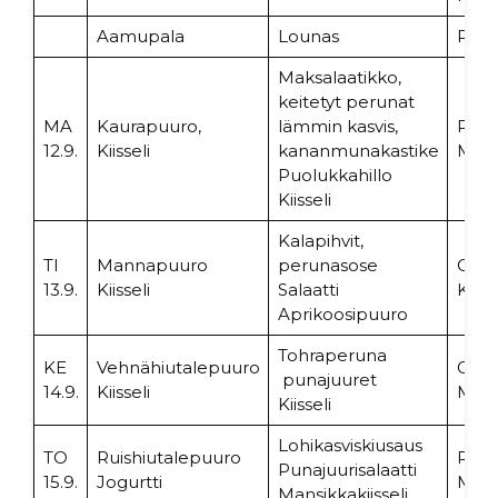
Aamupala
Lounas
Päiv
Maksalaatikko,
keitetyt perunat
MA
Kaurapuuro,
lämmin kasvis,
Ruis
12.9.
Kiisseli
kananmunakastike
Mehu
Puolukkahillo
Kiisseli
Kalapihvit,
TI
Mannapuuro
perunasose
Ohrah
13.9.
Kiisseli
Salaatti
Kiisse
Aprikoosipuuro
Tohraperuna
KE
Vehnähiutalepuuro
Grah
punajuuret
14.9.
Kiisseli
Mansi
Kiisseli
Lohikasviskiusaus
TO
Ruishiutalepuuro
Riisiv
Punajuurisalaatti
15.9.
Jogurtti
Musti
Mansikkakiisseli