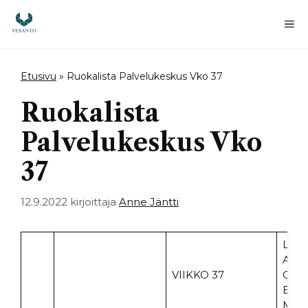
Siirry
sisältöön
Va
Etusivu
»
Ruokalista Palvelukeskus Vko 37
Ruokalista
Palvelukeskus Vko
37
12.9.2022
kirjoittaja
Anne Jäntti
LIH
ALK
VIIKKO 37
ON 
ELLE
MAIN