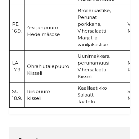
Broilerkastike,
Perunat
PE.
porkkana,
Vehn
4-viljanpuuro
16.9.
Vihersalaatti
Mang
Hedelmäsose
Marjat ja
vaniljakastike
Uunimakkara,
LA
perunamuusi
Mann
Ohrahiutalepuuro
17.9.
Vihersalaatti
Ruus
Kiisseli
Kiisseli
Kaalilaatikko
SU
Riisipuuro
Seike
Salaatti
18.9.
kiisseli
Musti
Jäätelö