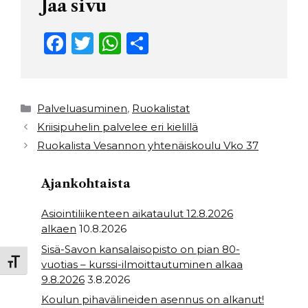
Jaa sivu
F
T
W
S
a
w
h
h
c
it
a
ar
e
t
ts
e
Kategoriat
Palveluasuminen
,
Ruokalistat
b
e
A
Kriisipuhelin palvelee eri kielillä
Ruokalista Vesannon yhtenäiskoulu Vko 37
o
r
p
o
p
Ajankohtaista
k
Asiointiliikenteen aikataulut 12.8.2026
alkaen
10.8.2026
Sisä-Savon kansalaisopisto on pian 80-
Toggle Font size
vuotias – kurssi-ilmoittautuminen alkaa
9.8.2026
3.8.2026
Koulun pihavälineiden asennus on alkanut!