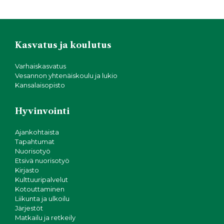
Kasvatus ja koulutus
Varhaiskasvatus
Vesannon yhtenäiskoulu ja lukio
Kansalaisopisto
Hyvinvointi
Ajankohtaista
Tapahtumat
Nuorisotyö
Etsivä nuorisotyö
Kirjasto
Kulttuuripalvelut
Kotouttaminen
Liikunta ja ulkoilu
Järjestöt
Matkailu ja retkeily