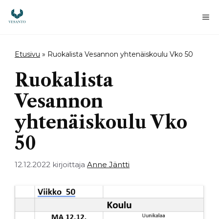
Siirry
sisältöön
Va
Etusivu
»
Ruokalista Vesannon yhtenäiskoulu Vko 50
Ruokalista
Vesannon
yhtenäiskoulu Vko
50
12.12.2022
kirjoittaja
Anne Jäntti