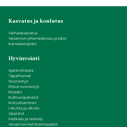
Kasvatus ja koulutus
Varhaiskasvatus
Vesannon yhtenäiskoulu ja lukio
Kansalaisopisto
Hyvinvointi
Ajankohtaista
Tapahtumat
Nuorisotyö
Etsivä nuorisotyö
Kirjasto
Kulttuuripalvelut
Kotouttaminen
Liikunta ja ulkoilu
Järjestöt
Matkailu ja retkeily
Vesannon kehittämissäätiö