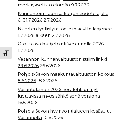
merkityksellistä elämää
9.7.2026
Kunnantoimiston sulkuajan tiedote ajalle
6.-31.7.2026
2.7.2026
Nuorten työllistymissetelin käyttö laajenee
1.7.2026 alkaen
2.7.2026
Osallistava budjetointi Vesannolla 2026
1.7.2026
Toggle Font size
Vesannon kunnanvaltuuston striimilinkki
29.6.2026
26.6.2026
Pohjois-Savon maakuntavaltuuston kokous
8.6.2026
18.6.2026
Vesantolainen 2026 kesälehti on nyt
luettavissa myös sähköisenä versiona
16.6.2026
Pohjois-Savon hyvinvointialueen kesäsulut
Vesannolla
10.6.2026