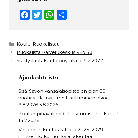
F
T
W
S
a
w
h
h
c
it
a
ar
e
t
ts
e
Kategoriat
Koulu
,
Ruokalistat
b
e
A
Ruokalista Palvelukeskus Vko 50
Sivistyslautakunta pöytäkirja 7.12.2022
o
r
p
o
p
Ajankohtaista
k
Sisä-Savon kansalaisopisto on pian 80-
vuotias – kurssi-ilmoittautuminen alkaa
9.8.2026
3.8.2026
Koulun pihavälineiden asennus on alkanut!
14.7.2026
Vesannon kuntastrategia 2026–2029 –
ihmisen kokoinen kylä rakentaa