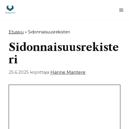
Siirry
sisältöön
Va
Etusivu
»
Sidonnaisuusrekisteri
Sidonnaisuusrekiste
ri
25.6.2025
kirjoittaja
Hanne Mantere