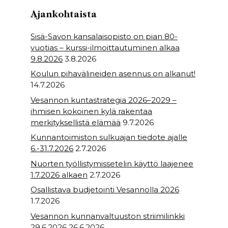
o
p
Ajankohtaista
k
Sisä-Savon kansalaisopisto on pian 80-
vuotias – kurssi-ilmoittautuminen alkaa
9.8.2026
3.8.2026
Koulun pihavälineiden asennus on alkanut!
14.7.2026
Vesannon kuntastrategia 2026–2029 –
ihmisen kokoinen kylä rakentaa
merkityksellistä elämää
9.7.2026
Kunnantoimiston sulkuajan tiedote ajalle
6.-31.7.2026
2.7.2026
Nuorten työllistymissetelin käyttö laajenee
1.7.2026 alkaen
2.7.2026
Osallistava budjetointi Vesannolla 2026
1.7.2026
Vesannon kunnanvaltuuston striimilinkki
29.6.2026
26.6.2026