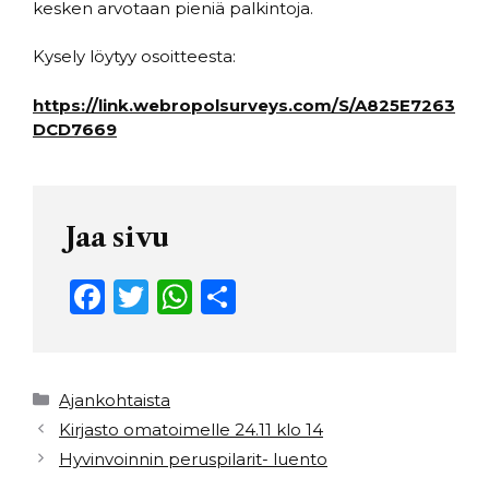
kesken arvotaan pieniä palkintoja.
Kysely löytyy osoitteesta:
https://link.webropolsurveys.com/S/A825E7263
DCD7669
Jaa sivu
F
T
W
S
a
w
h
h
c
it
a
ar
e
t
ts
e
Kategoriat
Ajankohtaista
b
e
A
Kirjasto omatoimelle 24.11 klo 14
Hyvinvoinnin peruspilarit- luento
o
r
p