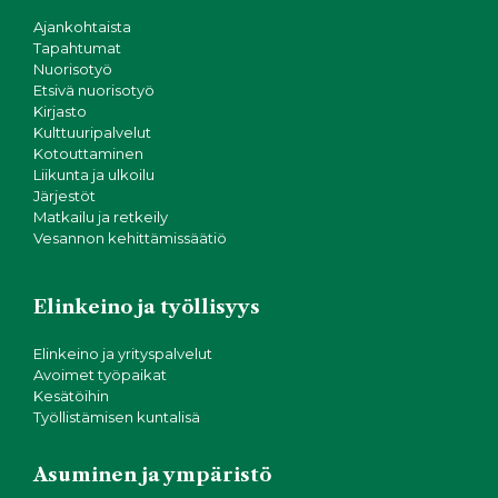
Ajankohtaista
Tapahtumat
Nuorisotyö
Etsivä nuorisotyö
Kirjasto
Kulttuuripalvelut
Kotouttaminen
Liikunta ja ulkoilu
Järjestöt
Matkailu ja retkeily
Vesannon kehittämissäätiö
Elinkeino ja työllisyys
Elinkeino ja yrityspalvelut
Avoimet työpaikat
Kesätöihin
Työllistämisen kuntalisä
Asuminen ja ympäristö