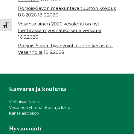
Pohjois-Savon maakuntavaltuuston kokous
8.6.2026
18.6.2026
Vesantolainen 2026 kesälehti on nyt
Toggle Font size
luettavissa myös sähköisenä versiona
16.6.2026
Pohjois-Savon hyvinvointialueen kesäsulut
Vesannolla
10.6.2026
Kasvatus ja koulutus
Varhaiskasvatus
Vesannon yhtenäiskoulu ja lukio
Kansalaisopisto
Hyvinvointi