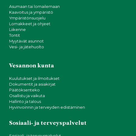
Asumaan tai lomailemaan
Kaavoitus ja ympäristö
Ympäristönsuojelu
Lomakkeet ja ohjeet
Liikenne
Tontit
Myytävät asunnot
Vesi- ja jätehuolto
Vesannon kunta
Kuulutukset ja ilmoitukset
Dokumentit ja asiakirjat
Päätöksenteko
Osallistu ja vaikuta
Hallinto ja talous
Hyvinvoinnin ja terveyden edistäminen
Sosiaali- ja terveyspalvelut
Sosiaali- ja terveyspalvelut