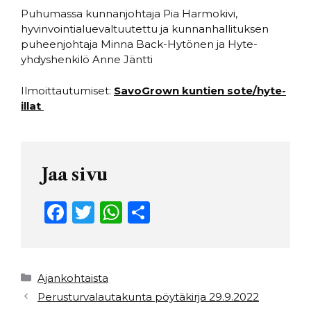
Puhumassa kunnanjohtaja Pia Harmokivi,
hyvinvointialuevaltuutettu ja kunnanhallituksen
puheenjohtaja Minna Back-Hytönen ja Hyte-
yhdyshenkilö Anne Jäntti
Ilmoittautumiset:
SavoGrown kuntien sote/hyte-
illat
Jaa sivu
F
T
W
S
a
w
h
h
c
it
a
ar
e
t
ts
e
Kategoriat
Ajankohtaista
b
e
A
Perusturvalautakunta pöytäkirja 29.9.2022