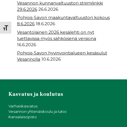
Vesannon kunnanvaltuuston striimilinkki
29.6.2026
26.6.2026
Pohjois-Savon maakuntavaltuuston kokous
8.6.2026
18.6.2026
Toggle Font size
Vesantolainen 2026 kesälehti on nyt
luettavissa myös sähköisenä versiona
16.6.2026
Pohjois-Savon hyvinvointialueen kesäsulut
Vesannolla
10.6.2026
Kasvatus ja koulutus
Varhaiskasvatus
Vesannon yhtenäiskoulu ja lukio
Kansalaisopisto