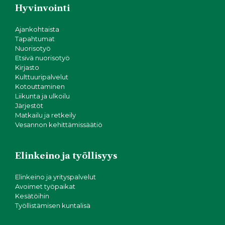
Hyvinvointi
Ajankohtaista
Tapahtumat
Nuorisotyö
Etsivä nuorisotyö
Kirjasto
Kulttuuripalvelut
Kotouttaminen
Liikunta ja ulkoilu
Järjestöt
Matkailu ja retkeily
Vesannon kehittämissäätiö
Elinkeino ja työllisyys
Elinkeino ja yrityspalvelut
Avoimet työpaikat
Kesätöihin
Työllistämisen kuntalisä