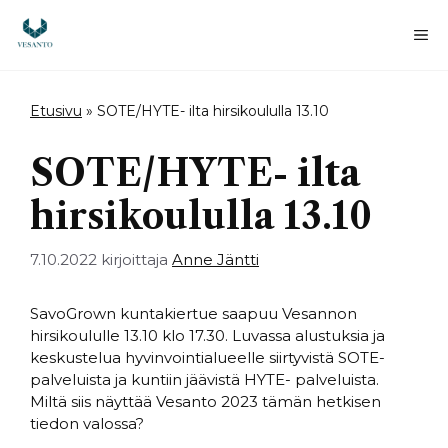
Siirry
sisältöön
Va
Etusivu
»
SOTE/HYTE- ilta hirsikoululla 13.10
SOTE/HYTE- ilta
hirsikoululla 13.10
7.10.2022
kirjoittaja
Anne Jäntti
SavoGrown kuntakiertue saapuu Vesannon
hirsikoululle 13.10 klo 17.30. Luvassa alustuksia ja
keskustelua hyvinvointialueelle siirtyvistä SOTE-
palveluista ja kuntiin jäävistä HYTE- palveluista.
Miltä siis näyttää Vesanto 2023 tämän hetkisen
tiedon valossa?