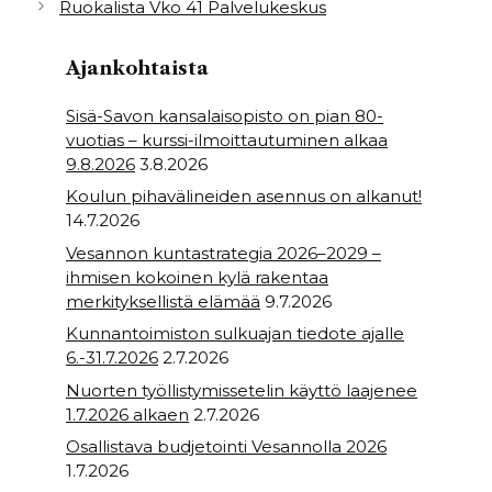
Ruokalista Vko 41 Palvelukeskus
o
r
p
o
p
Ajankohtaista
k
Sisä-Savon kansalaisopisto on pian 80-
vuotias – kurssi-ilmoittautuminen alkaa
9.8.2026
3.8.2026
Koulun pihavälineiden asennus on alkanut!
14.7.2026
Vesannon kuntastrategia 2026–2029 –
ihmisen kokoinen kylä rakentaa
merkityksellistä elämää
9.7.2026
Kunnantoimiston sulkuajan tiedote ajalle
6.-31.7.2026
2.7.2026
Nuorten työllistymissetelin käyttö laajenee
1.7.2026 alkaen
2.7.2026
Osallistava budjetointi Vesannolla 2026
1.7.2026