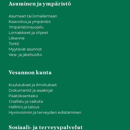
Asuminen ja ympäristö
Asumaan tai lomailemaan
Kaavoitus ja ympäristö
Ympäristönsuojelu
Lomakkeet ja ohjeet
Liikenne
Tontit
Myytävät asunnot
Vesi- ja jätehuolto
Vesannon kunta
Kuulutukset ja ilmoitukset
Dokumentit ja asiakirjat
Päätöksenteko
Osallistu ja vaikuta
Hallinto ja talous
Hyvinvoinnin ja terveyden edistäminen
Sosiaali- ja terveyspalvelut