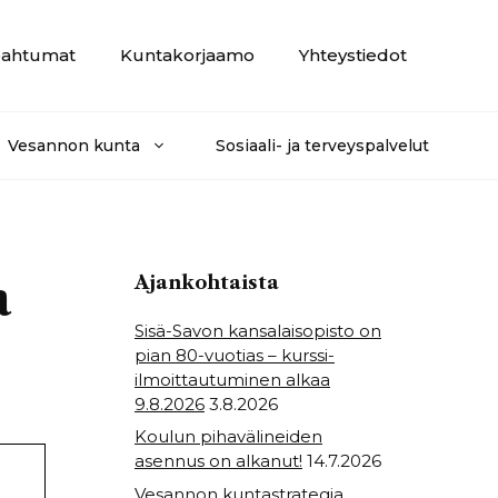
ahtumat
Kuntakorjaamo
Yhteystiedot
Vesannon kunta
Sosiaali- ja terveyspalvelut
a
Ajankohtaista
Sisä-Savon kansalaisopisto on
pian 80-vuotias – kurssi-
ilmoittautuminen alkaa
9.8.2026
3.8.2026
Koulun pihavälineiden
asennus on alkanut!
14.7.2026
Vesannon kuntastrategia