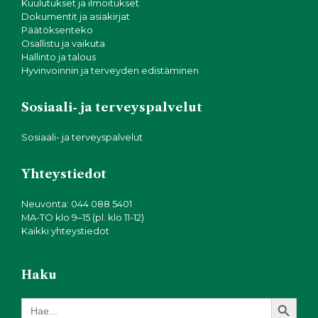
Kuulutukset ja ilmoitukset
Dokumentit ja asiakirjat
Päätöksenteko
Osallistu ja vaikuta
Hallinto ja talous
Hyvinvoinnin ja terveyden edistäminen
Sosiaali- ja terveyspalvelut
Sosiaali- ja terveyspalvelut
Yhteystiedot
Neuvonta: 044 088 5401
MA-TO klo 9–15 (pl. klo 11-12)
Kaikki yhteystiedot
Haku
Search Button
Search
for: