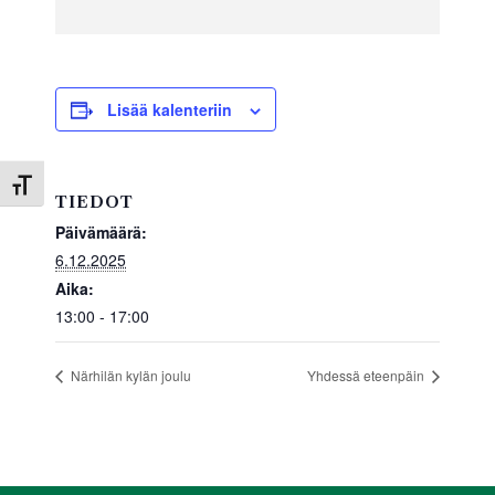
a
wi
h
h
c
tt
at
ar
e
er
s
e
b
A
Lisää kalenteriin
o
p
o
p
Toggle Font size
TIEDOT
k
Päivämäärä:
6.12.2025
Aika:
13:00 - 17:00
Närhilän kylän joulu
Yhdessä eteenpäin