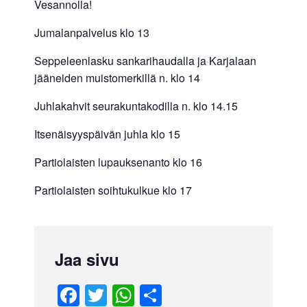
Vesannolla!
Jumalanpalvelus klo 13
Seppeleenlasku sankarihaudalla ja Karjalaan
jääneiden muistomerkillä n. klo 14
Juhlakahvit seurakuntakodilla n. klo 14.15
Itsenäisyyspäivän juhla klo 15
Partiolaisten lupauksenanto klo 16
Partiolaisten soihtukulkue klo 17
Jaa sivu
F
T
W
S