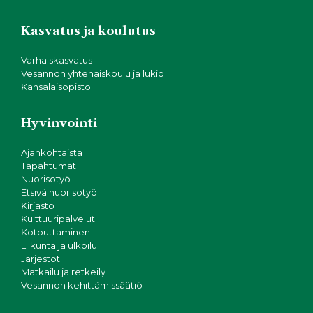
Kasvatus ja koulutus
Varhaiskasvatus
Vesannon yhtenäiskoulu ja lukio
Kansalaisopisto
Hyvinvointi
Ajankohtaista
Tapahtumat
Nuorisotyö
Etsivä nuorisotyö
Kirjasto
Kulttuuripalvelut
Kotouttaminen
Liikunta ja ulkoilu
Järjestöt
Matkailu ja retkeily
Vesannon kehittämissäätiö