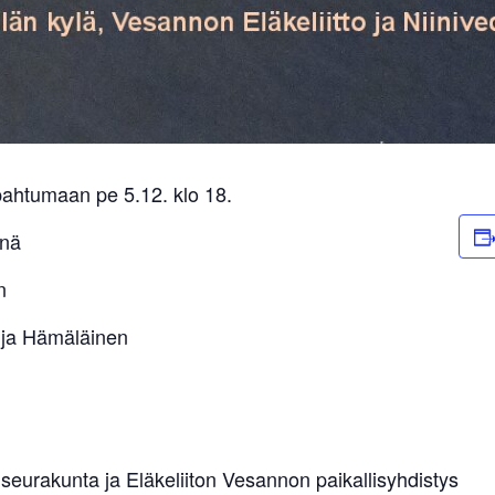
apahtumaan pe 5.12. klo 18.
rnä
n
eija Hämäläinen
 seurakunta ja Eläkeliiton Vesannon paikallisyhdistys