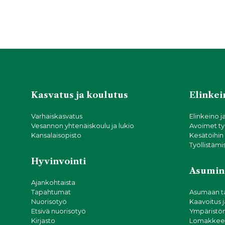
Kasvatus ja koulutus
Elinkein
Varhaiskasvatus
Elinkeino j
Vesannon yhtenäiskoulu ja lukio
Avoimet ty
Kansalaisopisto
Kesätöihin
Työllistämi
Hyvinvointi
Asumin
Ajankohtaista
Tapahtumat
Asumaan t
Nuorisotyö
Kaavoitus 
Etsivä nuorisotyö
Ympäristön
Kirjasto
Lomakkeet