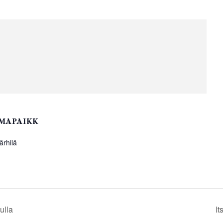
MAPAIKK
ärhilä
ulla
I