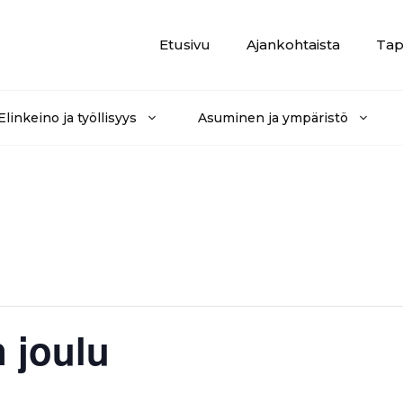
Etusivu
Ajankohtaista
Tap
Elinkeino ja työllisyys
Asuminen ja ympäristö
n joulu