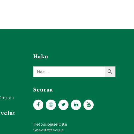
Haku
Search Button
Search
for:
Seuraa
täminen
lvelut
Tietosuojaseloste
Saavutettavuus