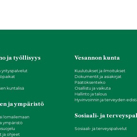
o ja työllisyys
Vesannon kunta
a yrityspalvelut
Kuulutukset ja ilmoitukset
öpaikat
Dokumentit ja asiakirjat
Päätöksenteko
sen kuntalisä
Osallistu ja vaikuta
Hallinto ja talous
Hyvinvoinnin ja terveyden edis
en ja ympäristö
Sosiaali- ja terveyspa
ai lomailemaan
ja ympäristö
suojelu
Sosiaali- ja terveyspalvelut
 ja ohjeet