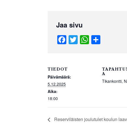
Jaa sivu
F
T
W
S
a
wi
h
h
c
tt
at
ar
e
er
s
e
TIEDOT
TAPAHTU
b
A
A
Päivämäärä:
Tikankontti, N
o
p
5.12.2025
o
p
Aika:
18:00
k
Reserviläisten joulutulet koulun laav