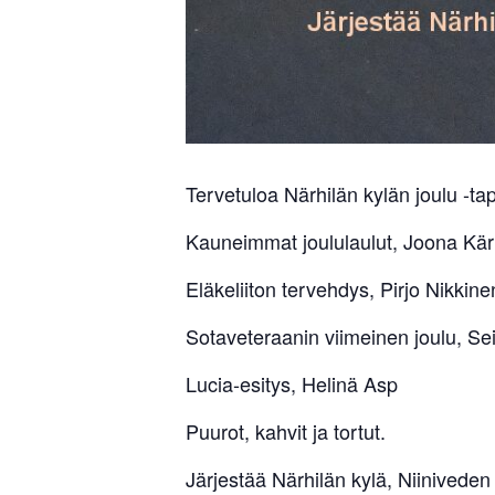
Tervetuloa Närhilän kylän joulu -t
Kauneimmat joululaulut, Joona Kä
Eläkeliiton tervehdys, Pirjo Nikkine
Sotaveteraanin viimeinen joulu, S
Lucia-esitys, Helinä Asp
Puurot, kahvit ja tortut.
Järjestää Närhilän kylä, Niiniveden