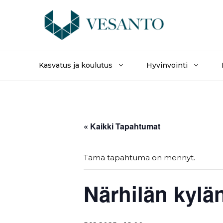
Siirry
sisältöön
Kasvatus ja koulutus
Hyvinvointi
« Kaikki Tapahtumat
Tämä tapahtuma on mennyt.
Närhilän kylä