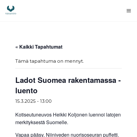
Siirry
sisältöön
Va
« Kaikki Tapahtumat
Tämä tapahtuma on mennyt.
Ladot Suomea rakentamassa -
luento
15.3.2025 - 13:00
Kotiseutuneuvos Heikki Koljonen luennoi latojen
merkityksestä Suomelle.
Vapaa pääsy, Niiniveden nuorisoseuran puffetti.