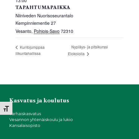
13:00
TAPAHTUMAPAIKKA
Niiniveden Nuorisoseurantalo
Kempinniementie 27
Vesanto
,
Pohjois-Savo
72310
Nypläys- ja pitsikurssi
Kuntojumppaa
liikuntahallissa
Elokololla
Kasvatus ja koulutus
Toggle Font size
Varhaiskasvatus
Vesannon yhtenäiskoulu ja lukio
Kansalaisopisto