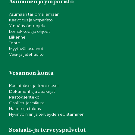
Asuminen ja ympäristö
Asumaan tai lomailemaan
Kaavoitus ja ympäristö
Ympäristönsuojelu
Lomakkeet ja ohjeet
Liikenne
Tontit
Myytävät asunnot
Vesi- ja jätehuolto
Vesannon kunta
Kuulutukset ja ilmoitukset
Dokumentit ja asiakirjat
Päätöksenteko
Osallistu ja vaikuta
Hallinto ja talous
Hyvinvoinnin ja terveyden edistäminen
Sosiaali- ja terveyspalvelut