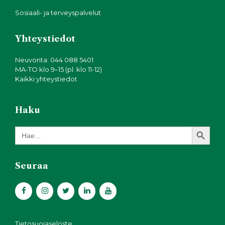
Sosiaali- ja terveyspalvelut
Yhteystiedot
Neuvonta: 044 088 5401
MA-TO klo 9–15 (pl. klo 11-12)
Kaikki yhteystiedot
Haku
Search Button
Search
for:
Seuraa
Tietosuojaseloste