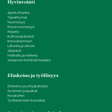
Hyvinvointi
Ajankohtaista
Tapahtumat
Nuorisotyö
Etsivä nuorisotyö
Kirjasto
Kulttuuripalvelut
Kotouttaminen
Liikunta ja ulkoilu
Järjestöt
Matkailu ja retkeily
Vesannon kehittämissäätiö
Elinkeino ja työllisyys
Elinkeino ja yrityspalvelut
Avoimet työpaikat
Kesätöihin
Työllistämisen kuntalisä