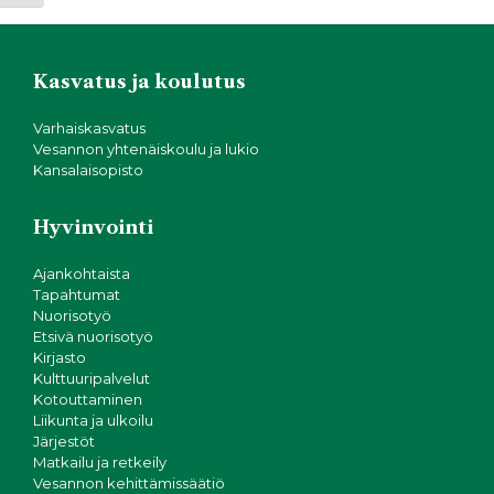
Kasvatus ja koulutus
Varhaiskasvatus
Vesannon yhtenäiskoulu ja lukio
Kansalaisopisto
Hyvinvointi
Ajankohtaista
Tapahtumat
Nuorisotyö
Etsivä nuorisotyö
Kirjasto
Kulttuuripalvelut
Kotouttaminen
Liikunta ja ulkoilu
Järjestöt
Matkailu ja retkeily
Vesannon kehittämissäätiö