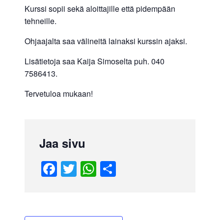
Kurssi sopii sekä aloittajille että pidempään
tehneille.
Ohjaajalta saa välineitä lainaksi kurssin ajaksi.
Lisätietoja saa Kaija Simoselta puh. 040
7586413.
Tervetuloa mukaan!
Jaa sivu
F
T
W
S
a
wi
h
h
c
tt
at
ar
e
er
s
e