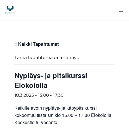
Siirry
sisältöön
Va
« Kaikki Tapahtumat
Tämä tapahtuma on mennyt.
Nypläys- ja pitsikurssi
Elokololla
18.3.2025 - 15:00
-
17:30
Kaikille avoin nypläys- ja käpypitsikurssi
kokoontuu tiistaisin klo 15.00 – 17.30 Elokololla,
Keskustie 5, Vesanto.