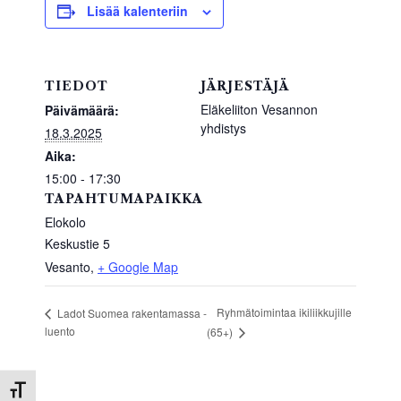
b
A
Lisää kalenteriin
o
p
o
p
TIEDOT
JÄRJESTÄJÄ
k
Eläkeliiton Vesannon
Päivämäärä:
yhdistys
18.3.2025
Aika:
15:00 - 17:30
TAPAHTUMAPAIKKA
Elokolo
Keskustie 5
Vesanto
,
+ Google Map
Ryhmätoimintaa ikiliikkujille
Ladot Suomea rakentamassa -
luento
(65+)
Toggle Font size