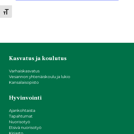
g
Toggle Font size
o
i
n
t
Kasvatus ja koulutus
i
Varhaiskasvatus
Vesannon yhtenäiskoulu ja lukio
Kansalaisopisto
Hyvinvointi
Ajankohtaista
Tapahtumat
Nuorisotyö
Etsivä nuorisotyö
Kirjasto