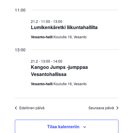
N
i
o
11:00
ä
n
21.2 - 11:00
-
13:00
k
Lumikenkäretki liikuntahallilta
y
Vesanto-halli
Koulutie 16, Vesanto
m
13:00
ä
21.2 - 13:00
-
14:00
Kangoo Jumps -jumppaa
t
Vesantohallissa
Vesanto-halli
Koulutie 16, Vesanto
n
a
Edellinen päivä
Seuraava päivä
v
i
Tilaa kalenteriin