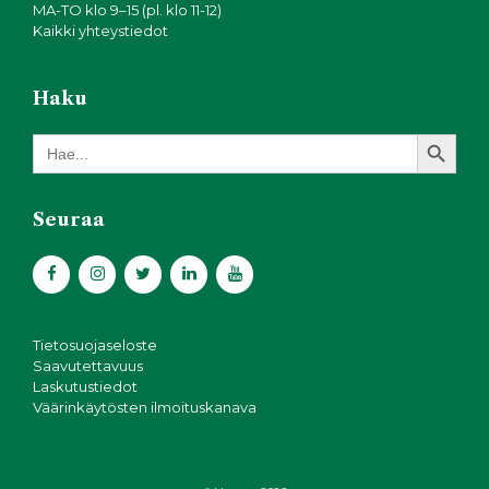
MA-TO klo 9–15 (pl. klo 11-12)
Kaikki yhteystiedot
Haku
Search Button
Search
for:
Seuraa
Tietosuojaseloste
Saavutettavuus
Laskutustiedot
Väärinkäytösten ilmoituskanava