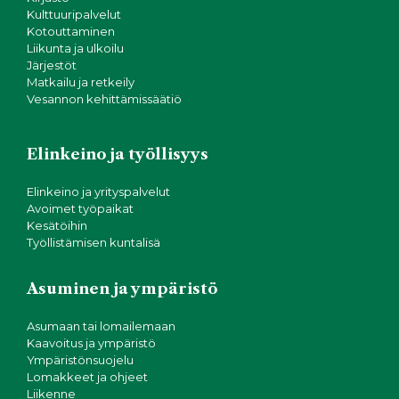
Kulttuuripalvelut
Kotouttaminen
Liikunta ja ulkoilu
Järjestöt
Matkailu ja retkeily
Vesannon kehittämissäätiö
Elinkeino ja työllisyys
Elinkeino ja yrityspalvelut
Avoimet työpaikat
Kesätöihin
Työllistämisen kuntalisä
Asuminen ja ympäristö
Asumaan tai lomailemaan
Kaavoitus ja ympäristö
Ympäristönsuojelu
Lomakkeet ja ohjeet
Liikenne