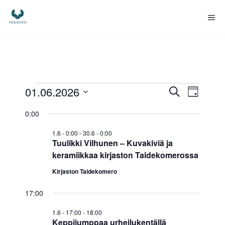
Siirry
sisältöön
Va
Tapahtumat
T
T
01.06.2026
E
P
t
V
ä
a
a
s
for
0:00
i
a
i
p
v
l
p
1.6 - 0:00
-
30.6 - 0:00
ä
1.6.2026
i
a
Tuulikki Vilhunen – Kuvakiviä ja
t
a
keramiikkaa kirjaston Taidekomerossa
h
s
e
Kirjaston Taidekomero
h
t
p
u
17:00
ä
t
i
m
1.6 - 17:00
-
18:00
u
v
Keppijumppaa urheilukentällä