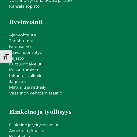
N
i
Vesannon yhtenäiskoulu ja lukio
Kansalaisopisto
o
ä
n
Hyvinvointi
k
Ajankohtaista
y
Tapahtumat
Nuorisotyö
m
Etsivä nuorisotyö
Toggle Font size
Kirjasto
ä
Kulttuuripalvelut
Kotouttaminen
t
Liikunta ja ulkoilu
Järjestöt
Matkailu ja retkeily
n
Vesannon kehittämissäätiö
a
Elinkeino ja työllisyys
v
Elinkeino ja yrityspalvelut
i
Avoimet työpaikat
Kesätöihin