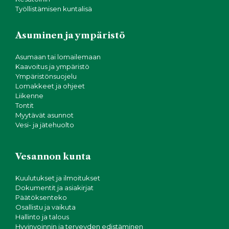
g
Työllistämisen kuntalisä
o
Asuminen ja ympäristö
i
Asumaan tai lomailemaan
Kaavoitus ja ympäristö
n
Ympäristönsuojelu
Lomakkeet ja ohjeet
t
Liikenne
Tontit
i
Myytävät asunnot
Vesi- ja jätehuolto
Vesannon kunta
Kuulutukset ja ilmoitukset
Dokumentit ja asiakirjat
Päätöksenteko
Osallistu ja vaikuta
Hallinto ja talous
Hyvinvoinnin ja terveyden edistäminen