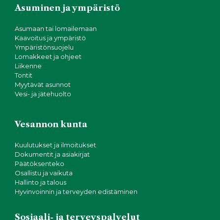
g
Asuminen ja ympäristö
o
Asumaan tai lomailemaan
Kaavoitus ja ympäristö
i
Ympäristönsuojelu
Lomakkeet ja ohjeet
n
Liikenne
Tontit
Myytävät asunnot
t
Vesi- ja jätehuolto
i
Vesannon kunta
Kuulutukset ja ilmoitukset
Dokumentit ja asiakirjat
Päätöksenteko
Osallistu ja vaikuta
Hallinto ja talous
Hyvinvoinnin ja terveyden edistäminen
Sosiaali- ja terveyspalvelut