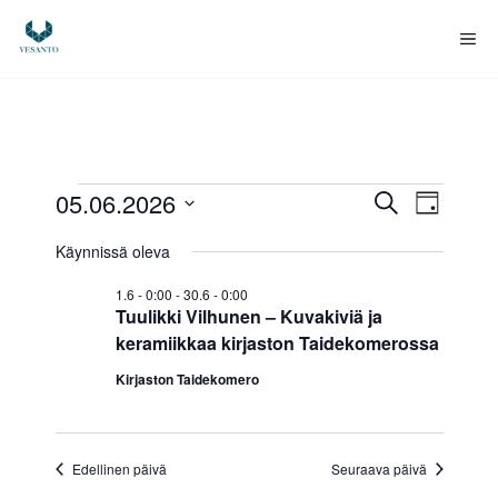
Siirry
sisältöön
Va
Tapahtumat
T
T
05.06.2026
E
P
t
V
ä
a
a
s
for
Käynnissä oleva
i
a
i
p
v
l
p
1.6 - 0:00
-
30.6 - 0:00
ä
5.6.2026
i
a
Tuulikki Vilhunen – Kuvakiviä ja
t
a
keramiikkaa kirjaston Taidekomerossa
h
s
e
Kirjaston Taidekomero
h
t
p
u
ä
t
i
m
Edellinen päivä
Seuraava päivä
u
v