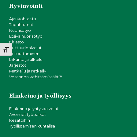
N
i
Hyvinvointi
o
ä
n
Ajankohtaista
k
Tapahtumat
Nuorisotyö
Etsivä nuorisotyö
y
Kirjasto
Kulttuuripalvelut
m
Toggle Font size
Kotouttaminen
Liikunta ja ulkoilu
ä
Järjestöt
Matkailu ja retkeily
t
Vesannon kehittämissäätiö
n
Elinkeino ja työllisyys
a
Elinkeino ja yrityspalvelut
v
Avoimet työpaikat
Kesätöihin
Työllistämisen kuntalisä
i