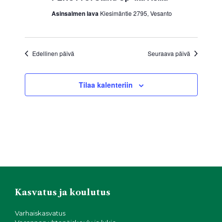
a
ä
m
.
Asinsalmen lava
Kiesimäntie 2795, Vesanto
V
a
i
e
t
Edellinen päivä
Seuraava päivä
w
E
s
Tilaa kalenteriin
t
N
s
a
v
i
i
a
g
j
a
Kasvatus ja koulutus
a
t
Varhaiskasvatus