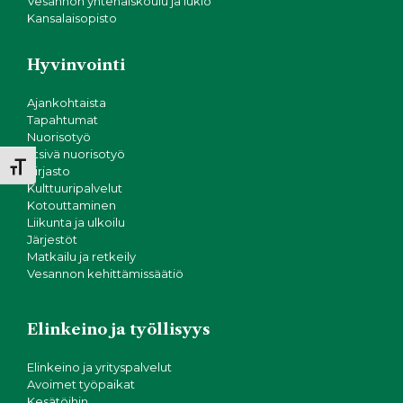
N
i
Vesannon yhtenäiskoulu ja lukio
Kansalaisopisto
o
ä
n
Hyvinvointi
k
Ajankohtaista
y
Tapahtumat
Nuorisotyö
m
Etsivä nuorisotyö
Toggle Font size
Kirjasto
ä
Kulttuuripalvelut
Kotouttaminen
t
Liikunta ja ulkoilu
Järjestöt
Matkailu ja retkeily
n
Vesannon kehittämissäätiö
a
Elinkeino ja työllisyys
v
Elinkeino ja yrityspalvelut
i
Avoimet työpaikat
Kesätöihin