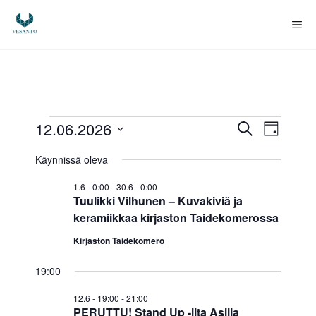
Siirry
sisältöön
Va
Tapahtumat
T
T
12.06.2026
E
P
t
V
ä
a
a
s
for
Käynnissä oleva
i
a
i
p
v
l
p
1.6 - 0:00
-
30.6 - 0:00
ä
12.6.2026
i
a
Tuulikki Vilhunen – Kuvakiviä ja
t
a
keramiikkaa kirjaston Taidekomerossa
h
s
e
Kirjaston Taidekomero
h
t
p
u
19:00
ä
t
i
m
12.6 - 19:00
-
21:00
u
v
PERUTTU! Stand Up -ilta Asilla