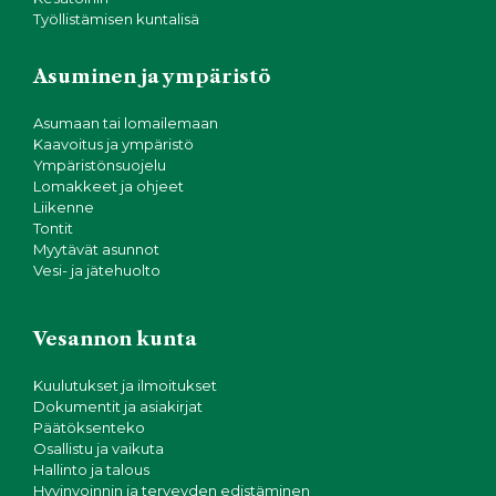
g
Työllistämisen kuntalisä
o
Asuminen ja ympäristö
i
Asumaan tai lomailemaan
Kaavoitus ja ympäristö
n
Ympäristönsuojelu
Lomakkeet ja ohjeet
t
Liikenne
Tontit
i
Myytävät asunnot
Vesi- ja jätehuolto
Vesannon kunta
Kuulutukset ja ilmoitukset
Dokumentit ja asiakirjat
Päätöksenteko
Osallistu ja vaikuta
Hallinto ja talous
Hyvinvoinnin ja terveyden edistäminen