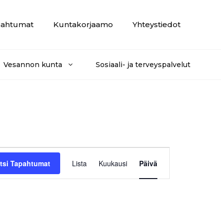
ahtumat
Kuntakorjaamo
Yhteystiedot
Vesannon kunta
Sosiaali- ja terveyspalvelut
T
tsi Tapahtumat
Lista
Kuukausi
Päivä
a
p
a