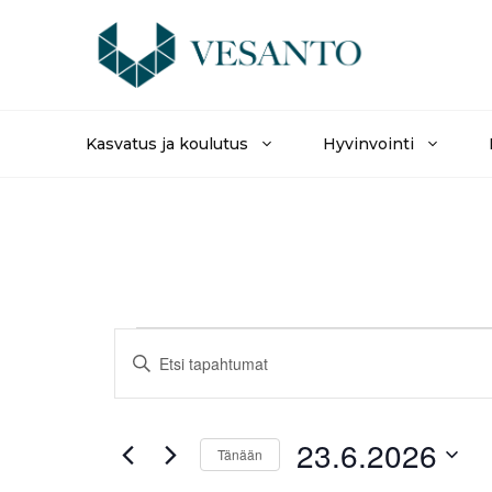
Siirry
sisältöön
Kasvatus ja koulutus
Hyvinvointi
Tapahtumat
T
S
y
a
for
ö
t
p
23.6.2026
23.6.2026
ä
Tänään
h
a
V