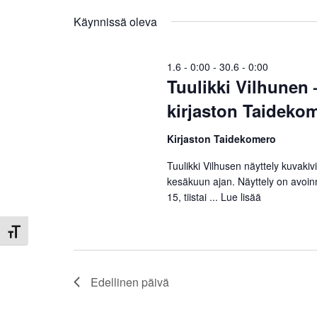
a
a
h
k
Käynnissä oleva
l
u
i
t
s
t
a
1.6 - 0:00
-
30.6 - 0:00
s
u
Tuulikki Vilhunen 
n
e
a
kirjaston Taideko
p
m
.
ä
E
i
a
Kirjaston Taidekomero
t
v
s
Tuulikki Vilhusen näyttely kuvak
t
ä
i
kesäkuun ajan. Näyttely on avoin
.
T
15, tiistai ...
Lue lisää
E
a
p
t
Toggle Font size
a
h
s
t
Edellinen päivä
u
i
m
a