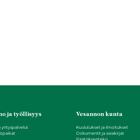
o ja työllisyys
Vesannon kunta
a yrityspalvelut
Kuulutukset ja ilmoitukset
öpaikat
Dokumentit ja asiakirjat
Päätöksenteko