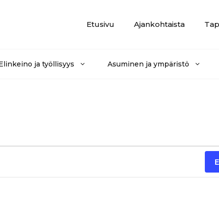
Etusivu
Ajankohtaista
Tap
Elinkeino ja työllisyys
Asuminen ja ympäristö
E