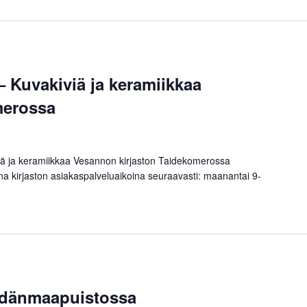
– Kuvakiviä ja keramiikkaa
merossa
iviä ja keramiikkaa Vesannon kirjaston Taidekomerossa
na kirjaston asiakaspalveluaikoina seuraavasti: maanantai 9-
dänmaapuistossa