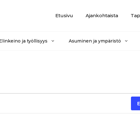
Etusivu
Ajankohtaista
Tap
Elinkeino ja työllisyys
Asuminen ja ympäristö
E