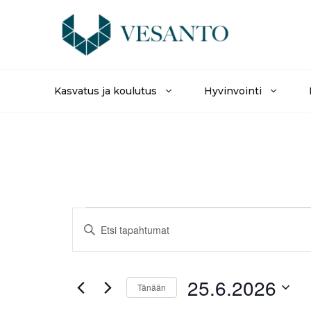
Siirry
sisältöön
Kasvatus ja koulutus
Hyvinvointi
Tapahtumat
T
S
y
a
for
ö
t
p
25.6.2026
25.6.2026
ä
Tänään
h
a
V