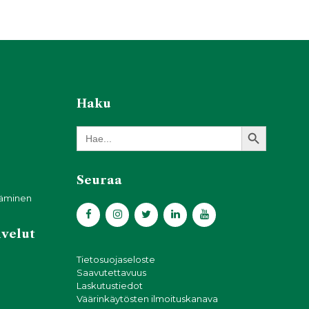
Haku
Search Button
Search
for:
Seuraa
täminen
lvelut
Tietosuojaseloste
Saavutettavuus
Laskutustiedot
Väärinkäytösten ilmoituskanava