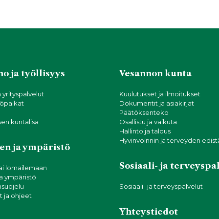
o ja työllisyys
Vesannon kunta
a yrityspalvelut
Kuulutukset ja ilmoitukset
öpaikat
Dokumentit ja asiakirjat
Päätöksenteko
sen kuntalisä
Osallistu ja vaikuta
Hallinto ja talous
Hyvinvoinnin ja terveyden edis
en ja ympäristö
Sosiaali- ja terveyspa
ai lomailemaan
ja ympäristö
suojelu
Sosiaali- ja terveyspalvelut
 ja ohjeet
Yhteystiedot