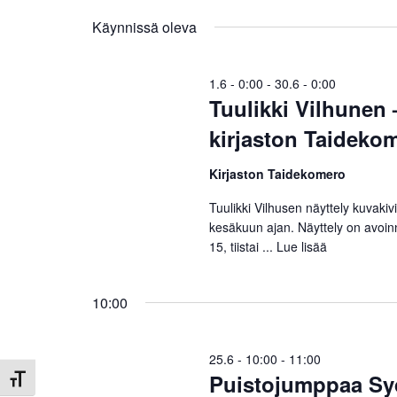
a
a
h
k
Käynnissä oleva
l
u
i
t
s
t
a
1.6 - 0:00
-
30.6 - 0:00
s
u
Tuulikki Vilhunen 
n
e
a
kirjaston Taideko
p
m
.
ä
E
i
a
Kirjaston Taidekomero
t
v
s
Tuulikki Vilhusen näyttely kuvak
t
ä
i
kesäkuun ajan. Näyttely on avoin
.
T
15, tiistai ...
Lue lisää
E
a
p
t
a
10:00
h
s
t
u
25.6 - 10:00
-
11:00
i
m
Puistojumppaa Sy
Toggle Font size
a