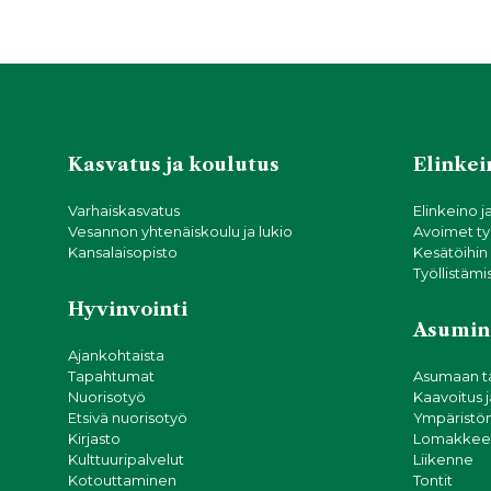
a
v
i
g
Kasvatus ja koulutus
Elinkein
o
Varhaiskasvatus
Elinkeino j
Vesannon yhtenäiskoulu ja lukio
Avoimet ty
i
Kansalaisopisto
Kesätöihin
Työllistämi
n
Hyvinvointi
Asumin
t
Ajankohtaista
Tapahtumat
Asumaan t
i
Nuorisotyö
Kaavoitus 
Etsivä nuorisotyö
Ympäristön
Kirjasto
Lomakkeet
Kulttuuripalvelut
Liikenne
Kotouttaminen
Tontit