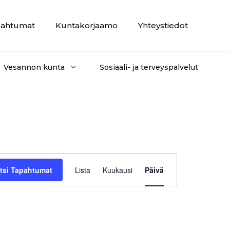
ahtumat
Kuntakorjaamo
Yhteystiedot
Vesannon kunta
Sosiaali- ja terveyspalvelut
T
tsi Tapahtumat
Lista
Kuukausi
Päivä
a
p
a