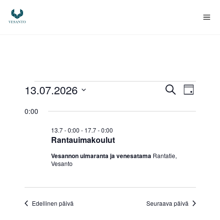
Siirry
sisältöön
Va
Tapahtumat
T
T
13.07.2026
E
P
t
V
ä
a
a
s
for
0:00
i
a
i
p
v
l
p
13.7 - 0:00
-
17.7 - 0:00
ä
13.7.2026
i
a
Rantauimakoulut
t
a
h
Vesannon uimaranta ja venesatama
Rantatie,
s
Vesanto
e
h
t
p
u
ä
t
i
m
Edellinen päivä
Seuraava päivä
u
v