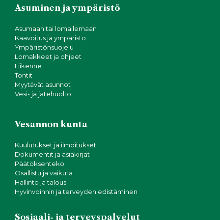
g
Asuminen ja ympäristö
o
Asumaan tai lomailemaan
Kaavoitus ja ympäristö
i
Ympäristönsuojelu
Lomakkeet ja ohjeet
n
Liikenne
Tontit
Myytävät asunnot
t
Vesi- ja jätehuolto
i
Vesannon kunta
Kuulutukset ja ilmoitukset
Dokumentit ja asiakirjat
Päätöksenteko
Osallistu ja vaikuta
Hallinto ja talous
Hyvinvoinnin ja terveyden edistäminen
Sosiaali- ja terveyspalvelut