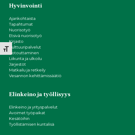
N
i
Hyvinvointi
o
ä
n
Ajankohtaista
k
Tapahtumat
Nuorisotyö
Etsivä nuorisotyö
y
Kirjasto
Kulttuuripalvelut
m
Toggle Font size
Kotouttaminen
Liikunta ja ulkoilu
ä
Järjestöt
Matkailu ja retkeily
t
Vesannon kehittämissäätiö
n
Elinkeino ja työllisyys
a
Elinkeino ja yrityspalvelut
v
Avoimet työpaikat
Kesätöihin
Työllistämisen kuntalisä
i