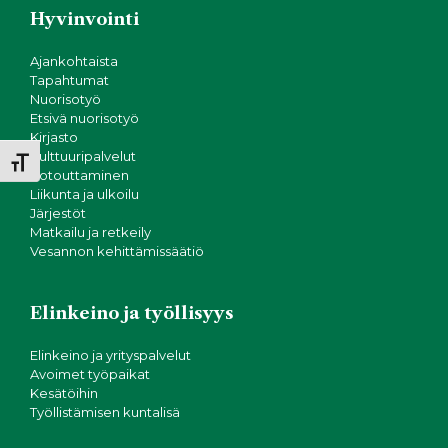
N
i
Hyvinvointi
o
ä
n
Ajankohtaista
k
Tapahtumat
Nuorisotyö
Etsivä nuorisotyö
y
Kirjasto
Kulttuuripalvelut
m
Toggle Font size
Kotouttaminen
Liikunta ja ulkoilu
ä
Järjestöt
Matkailu ja retkeily
t
Vesannon kehittämissäätiö
n
Elinkeino ja työllisyys
a
Elinkeino ja yrityspalvelut
v
Avoimet työpaikat
Kesätöihin
Työllistämisen kuntalisä
i