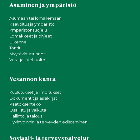
g
Asuminen ja ympäristö
o
Asumaan tai lomailemaan
Kaavoitus ja ympäristö
i
Ympäristönsuojelu
Lomakkeet ja ohjeet
n
Liikenne
Tontit
Myytävät asunnot
t
Vesi- ja jätehuolto
i
Vesannon kunta
Kuulutukset ja ilmoitukset
Dokumentit ja asiakirjat
Päätöksenteko
Osallistu ja vaikuta
Hallinto ja talous
Hyvinvoinnin ja terveyden edistäminen
Sosiaali- ja terveyspalvelut