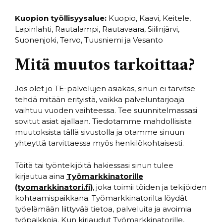
Kuopion työllisyysalue:
Kuopio, Kaavi, Keitele,
Lapinlahti, Rautalampi, Rautavaara, Siilinjärvi,
Suonenjoki, Tervo, Tuusniemi ja Vesanto
Mitä muutos tarkoittaa?
Jos olet jo TE-palvelujen asiakas, sinun ei tarvitse
tehdä mitään erityistä, vaikka palveluntarjoaja
vaihtuu vuoden vaihteessa. Tee suunnitelmassasi
sovitut asiat ajallaan. Tiedotamme mahdollisista
muutoksista tällä sivustolla ja otamme sinuun
yhteyttä tarvittaessa myös henkilökohtaisesti.
Töitä tai työntekijöitä hakiessasi sinun tulee
kirjautua aina
Työmarkkinatorille
(tyomarkkinatori.fi)
, joka toimii töiden ja tekijöiden
kohtaamispaikkana. Työmarkkinatorilta löydät
työelämään liittyvää tietoa, palveluita ja avoimia
työpaikkoja. Kun kirjaudut Työmarkkinatorille,