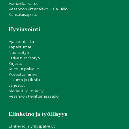
Varhaiskasvatus
Vesannon yhtenäiskoulu ja lukio
Kansalaisopisto
Hyvinvointi
Ajankohtaista
Tapahtumat
Nuorisotyö
Etsivä nuorisotyö
Kirjasto
Kulttuuripalvelut
Kotouttaminen
Liikunta ja ulkoilu
Järjestöt
Matkailu ja retkeily
Vesannon kehittämissäätiö
Elinkeino ja työllisyys
Elinkeino ja yrityspalvelut