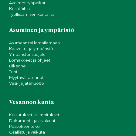
Avoimet työpaikat
Kesätöihin
Työllistämisen kuntalisä
Asuminen ja ympäristö
Asumaan tai lomailemaan
Kaavoitus ja ympäristö
Ympäristönsuojelu
Lomakkeet ja ohjeet
Liikenne
Tontit
Myytävät asunnot
Vesi- ja jätehuolto
Vesannon kunta
Kuulutukset ja ilmoitukset
Dokumentit ja asiakirjat
Päätöksenteko
Osallistu ja vaikuta