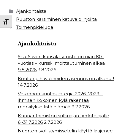
c
it
a
ar
e
t
ts
e
Kategoriat
Ajankohtaista
b
e
A
Puuston karsiminen katuvalolinjoilta
Toggle Font size
Toimenpidelupa
o
r
p
o
p
Ajankohtaista
k
Sisä-Savon kansalaisopisto on pian 80-
vuotias – kurssi-ilmoittautuminen alkaa
9.8.2026
3.8.2026
Koulun pihavälineiden asennus on alkanut!
14.7.2026
Vesannon kuntastrategia 2026–2029 –
ihmisen kokoinen kylä rakentaa
merkityksellistä elämää
9.7.2026
Kunnantoimiston sulkuajan tiedote ajalle
6.-31.7.2026
2.7.2026
Nuorten työllistymissetelin käyttö laajenee