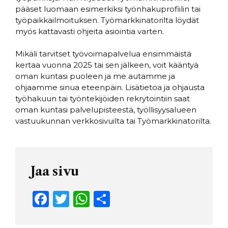
pääset luomaan esimerkiksi työnhakuprofiilin tai
työpaikkailmoituksen. Työmarkkinatorilta löydät
myös kattavasti ohjeita asiointia varten.
Mikäli tarvitset työvoimapalvelua ensimmäistä
kertaa vuonna 2025 tai sen jälkeen, voit kääntyä
oman kuntasi puoleen ja me autamme ja
ohjaamme sinua eteenpäin. Lisätietoa ja ohjausta
työhakuun tai työntekijöiden rekrytointiin saat
oman kuntasi palvelupisteestä, työllisyysalueen
vastuukunnan verkkosivuilta tai Työmarkkinatorilta.
Jaa sivu
F
T
W
S
a
w
h
h