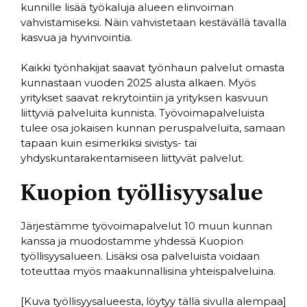
kunnille lisää työkaluja alueen elinvoiman
vahvistamiseksi. Näin vahvistetaan kestävällä tavalla
kasvua ja hyvinvointia.
Kaikki työnhakijat saavat työnhaun palvelut omasta
kunnastaan vuoden 2025 alusta alkaen. Myös
yritykset saavat rekrytointiin ja yrityksen kasvuun
liittyviä palveluita kunnista. Työvoimapalveluista
tulee osa jokaisen kunnan peruspalveluita, samaan
tapaan kuin esimerkiksi sivistys- tai
yhdyskuntarakentamiseen liittyvät palvelut.
Kuopion työllisyysalue
Järjestämme työvoimapalvelut 10 muun kunnan
kanssa ja muodostamme yhdessä Kuopion
työllisyysalueen. Lisäksi osa palveluista voidaan
toteuttaa myös maakunnallisina yhteispalveluina.
[Kuva työllisyysalueesta, löytyy tällä sivulla alempaa]