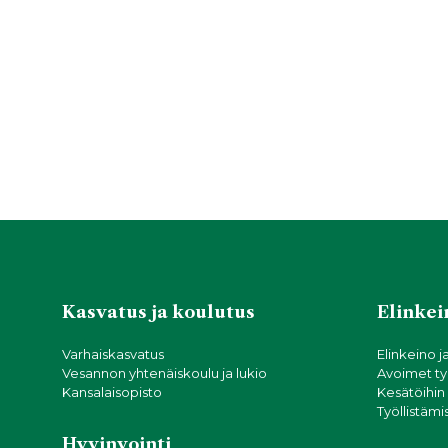
Kasvatus ja koulutus
Elinkein
Varhaiskasvatus
Elinkeino j
Vesannon yhtenäiskoulu ja lukio
Avoimet ty
Kansalaisopisto
Kesätöihin
Työllistämi
Hyvinvointi