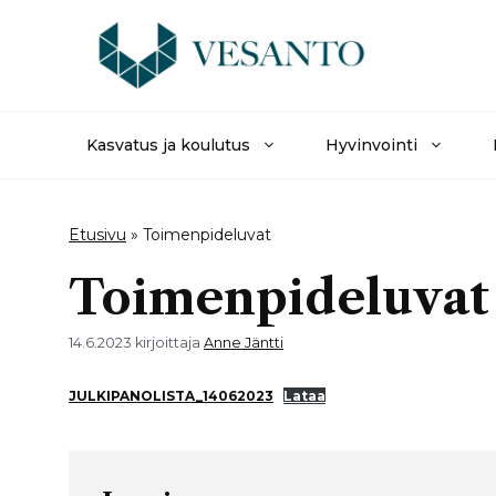
Siirry
sisältöön
Kasvatus ja koulutus
Hyvinvointi
Etusivu
»
Toimenpideluvat
Toimenpideluvat
14.6.2023
kirjoittaja
Anne Jäntti
JULKIPANOLISTA_14062023
Lataa