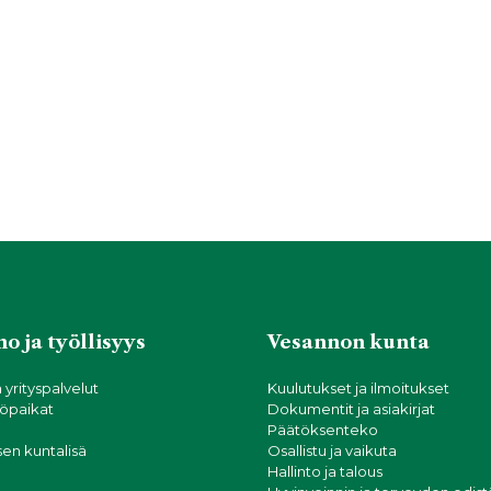
o ja työllisyys
Vesannon kunta
a yrityspalvelut
Kuulutukset ja ilmoitukset
öpaikat
Dokumentit ja asiakirjat
Päätöksenteko
sen kuntalisä
Osallistu ja vaikuta
Hallinto ja talous