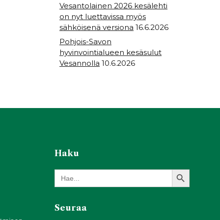
Vesantolainen 2026 kesälehti
on nyt luettavissa myös
sähköisenä versiona
16.6.2026
Pohjois-Savon
hyvinvointialueen kesäsulut
Vesannolla
10.6.2026
Haku
Search Button
Search
for:
Seuraa