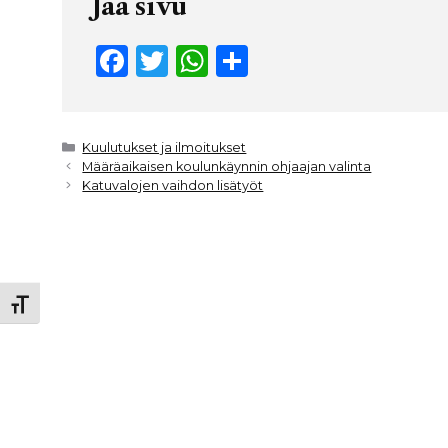
Jaa sivu
F
T
W
S
a
w
h
h
c
it
a
ar
e
t
ts
e
Kategoriat
Kuulutukset ja ilmoitukset
Määräaikaisen koulunkäynnin ohjaajan valinta
b
e
A
Katuvalojen vaihdon lisätyöt
o
r
p
o
p
k
Toggle Font size