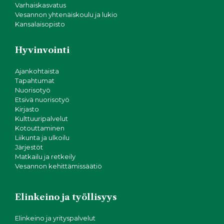
Varhaiskasvatus
Vesannon yhtenäiskoulu ja lukio
Kansalaisopisto
Hyvinvointi
Ajankohtaista
Tapahtumat
Nuorisotyö
Etsivä nuorisotyö
Kirjasto
Kulttuuripalvelut
Kotouttaminen
Liikunta ja ulkoilu
Järjestöt
Matkailu ja retkeily
Vesannon kehittämissäätiö
Elinkeino ja työllisyys
Elinkeino ja yrityspalvelut