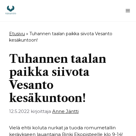
Siirry
sisältöön
Va
Etusivu
»
Tuhannen taalan paikka siivota Vesanto
kesäkuntoon!
Tuhannen taalan
paikka siivota
Vesanto
kesäkuntoon!
12.5.2022
kirjoittaja
Anne Jäntti
Vielä ehtii koluta nurkat ja tuoda romumetallin
keräykseen lauantaina Rinki Ekopisteelle klo 9-14!