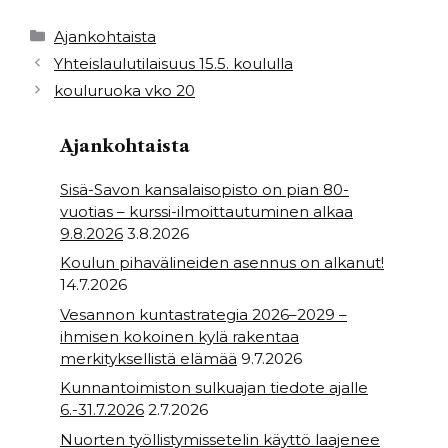
c
it
a
ar
e
t
ts
e
Kategoriat
Ajankohtaista
b
e
A
Yhteislaulutilaisuus 15.5. koululla
kouluruoka vko 20
o
r
p
o
p
Ajankohtaista
k
Sisä-Savon kansalaisopisto on pian 80-
vuotias – kurssi-ilmoittautuminen alkaa
9.8.2026
3.8.2026
Koulun pihavälineiden asennus on alkanut!
14.7.2026
Vesannon kuntastrategia 2026–2029 –
ihmisen kokoinen kylä rakentaa
merkityksellistä elämää
9.7.2026
Kunnantoimiston sulkuajan tiedote ajalle
6.-31.7.2026
2.7.2026
Nuorten työllistymissetelin käyttö laajenee