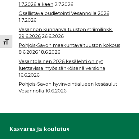
1.7.2026 alkaen
2.7.2026
Osallistava budjetointi Vesannolla 2026
1.7.2026
Vesannon kunnanvaltuuston striimilinkki
29.6.2026
26.6.2026
Toggle Font size
Pohjois-Savon maakuntavaltuuston kokous
8.6.2026
18.6.2026
Vesantolainen 2026 kesälehti on nyt
luettavissa myös sähköisenä versiona
16.6.2026
Pohjois-Savon hyvinvointialueen kesäsulut
Vesannolla
10.6.2026
Kasvatus ja koulutus