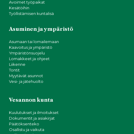
Avoimet työpaikat
Kesätöihin
Työllistämisen kuntalisä
Asuminen ja ympäristö
Asumaan tai lomailemaan
Kaavoitus ja ympäristö
Ympäristönsuojelu
Lomakkeet ja ohjeet
Liikenne
Tontit
Myytävät asunnot
Vesi- ja jätehuolto
Vesannon kunta
Kuulutukset ja ilmoitukset
Dokumentit ja asiakirjat
Päätöksenteko
Osallistu ja vaikuta