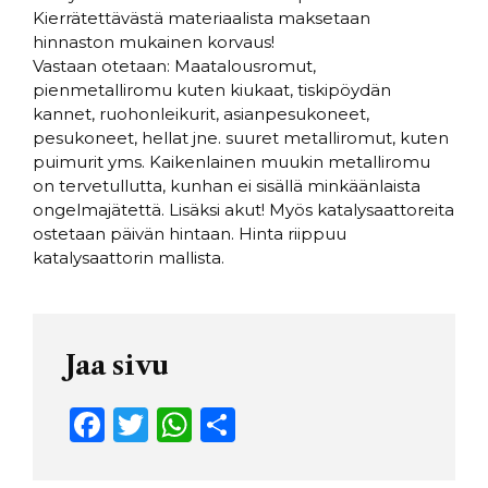
Kierrätettävästä materiaalista maksetaan
hinnaston mukainen korvaus!
Vastaan otetaan: Maatalousromut,
pienmetalliromu kuten kiukaat, tiskipöydän
kannet, ruohonleikurit, asianpesukoneet,
pesukoneet, hellat jne. suuret metalliromut, kuten
puimurit yms. Kaikenlainen muukin metalliromu
on tervetullutta, kunhan ei sisällä minkäänlaista
ongelmajätettä. Lisäksi akut! Myös katalysaattoreita
ostetaan päivän hintaan. Hinta riippuu
katalysaattorin mallista.
Jaa sivu
F
T
W
S
a
w
h
h