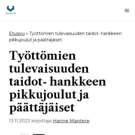
Siirry
sisältöön
Va
Etusivu
»
Työttömien tulevaisuuden taidot- hankkeen
pikkujoulut ja päättäjäiset
Työttömien
tulevaisuuden
taidot- hankkeen
pikkujoulut ja
päättäjäiset
13.11.2023
kirjoittaja
Hanne Mantere