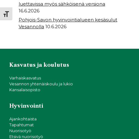
luettavissa myös sähköisenä versiona
16.6.2026
Toggle Font size
Pohjois-Savon hyvinvointialueen kesäsulut
Vesannolla
10.6.2026
Kasvatus ja koulutus
Varhaiskasvatus
Vesannon yhtenäiskoulu ja lukio
Kansalaisopisto
Hyvinvointi
Ajankohtaista
Tapahtumat
Nuorisotyö
Etsivä nuorisotyö