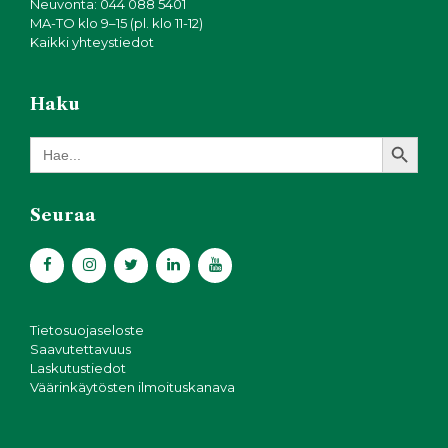
Neuvonta: 044 088 5401
MA-TO klo 9–15 (pl. klo 11-12)
Kaikki yhteystiedot
Haku
Search Button
Search
for:
Seuraa
Tietosuojaseloste
Saavutettavuus
Laskutustiedot
Väärinkäytösten ilmoituskanava