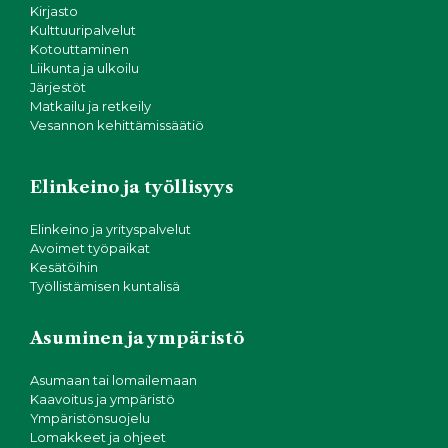
Kirjasto
Kulttuuripalvelut
Kotouttaminen
Liikunta ja ulkoilu
Järjestöt
Matkailu ja retkeily
Vesannon kehittämissäätiö
Elinkeino ja työllisyys
Elinkeino ja yrityspalvelut
Avoimet työpaikat
Kesätöihin
Työllistämisen kuntalisä
Asuminen ja ympäristö
Asumaan tai lomailemaan
Kaavoitus ja ympäristö
Ympäristönsuojelu
Lomakkeet ja ohjeet