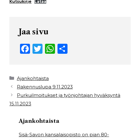
Kutsukirje
Lataa
Jaa sivu
F
T
W
S
a
w
h
h
c
it
a
ar
e
t
ts
e
Kategoriat
Ajankohtaista
b
e
A
Rakennuslupa 9.11.2023
Purkuilmoitukset ja työnjohtajan hyväksyntä
o
r
p
15.11.2023
o
p
k
Ajankohtaista
Sisä-Savon kansalaisopisto on pian 80-