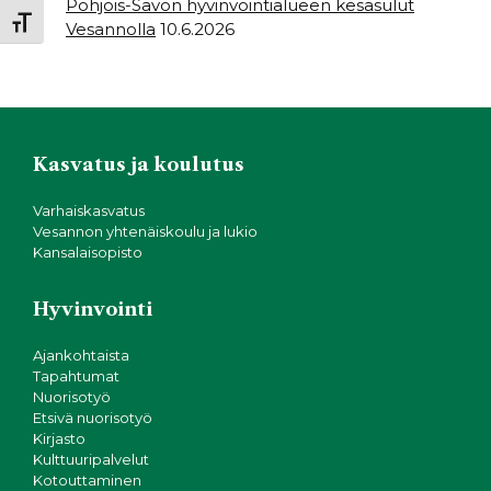
Pohjois-Savon hyvinvointialueen kesäsulut
Toggle Font size
Vesannolla
10.6.2026
Kasvatus ja koulutus
Varhaiskasvatus
Vesannon yhtenäiskoulu ja lukio
Kansalaisopisto
Hyvinvointi
Ajankohtaista
Tapahtumat
Nuorisotyö
Etsivä nuorisotyö
Kirjasto
Kulttuuripalvelut
Kotouttaminen