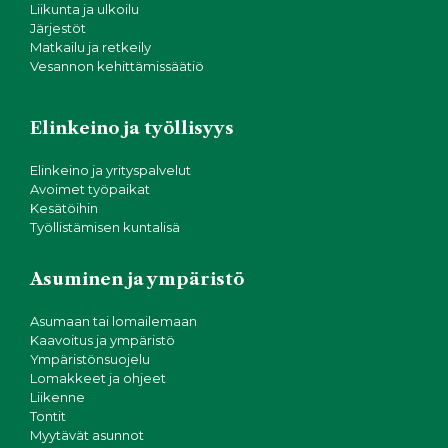
Liikunta ja ulkoilu
Järjestöt
Matkailu ja retkeily
Vesannon kehittämissäätiö
Elinkeino ja työllisyys
Elinkeino ja yrityspalvelut
Avoimet työpaikat
Kesätöihin
Työllistämisen kuntalisä
Asuminen ja ympäristö
Asumaan tai lomailemaan
Kaavoitus ja ympäristö
Ympäristönsuojelu
Lomakkeet ja ohjeet
Liikenne
Tontit
Myytävät asunnot