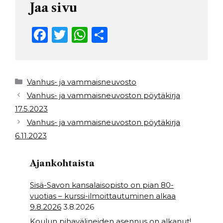
Jaa sivu
F
T
W
S
a
w
h
h
c
it
a
ar
e
t
ts
e
Kategoriat
Vanhus- ja vammaisneuvosto
b
e
A
Vanhus- ja vammaisneuvoston pöytäkirja
17.5.2023
o
r
p
Vanhus- ja vammaisneuvoston pöytäkirja
o
p
6.11.2023
k
Ajankohtaista
Sisä-Savon kansalaisopisto on pian 80-
vuotias – kurssi-ilmoittautuminen alkaa
9.8.2026
3.8.2026
Koulun pihavälineiden asennus on alkanut!