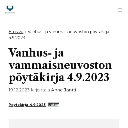
Siirry
sisältöön
Va
Etusivu
»
Vanhus- ja vammaisneuvoston pöytäkirja
4.9.2023
Vanhus- ja
vammaisneuvoston
pöytäkirja 4.9.2023
19.12.2023
kirjoittaja
Anne Jäntti
Poytakirja-4.9.2023
Lataa