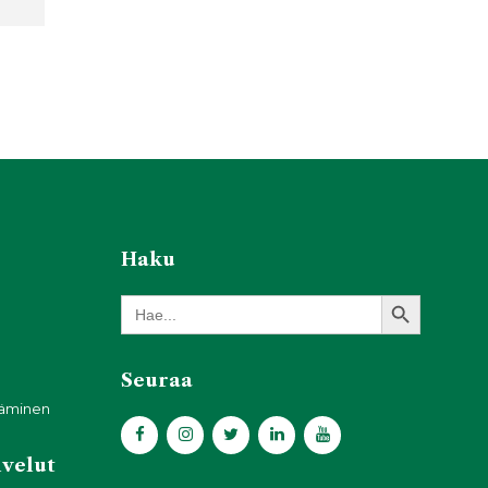
Haku
Search Button
Search
for:
Seuraa
täminen
lvelut