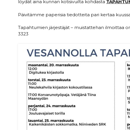
löydät aina kunnan kotisivuilta kohdasta
TAPAHTU
Päivitämme paperisia tiedotteita pari kertaa kuussa
Tapahtumien järjestäjät – muistattehan ilmoittaa o
3323