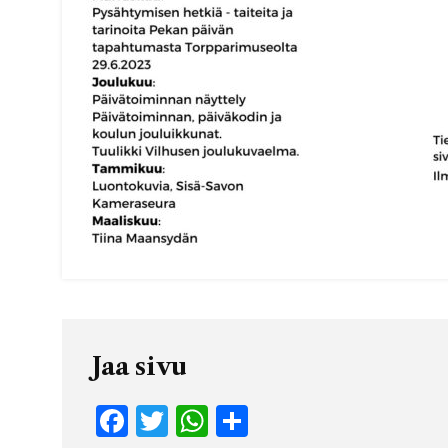
Jaa sivu
F
T
W
S