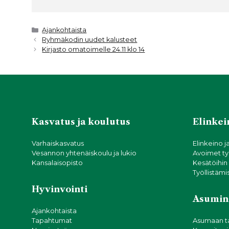
a
w
h
h
c
it
a
ar
e
t
ts
e
Kategoriat
Ajankohtaista
Ryhmäkodin uudet kalusteet
b
e
A
Kirjasto omatoimelle 24.11 klo 14
o
r
p
o
p
k
Kasvatus ja koulutus
Elinkein
Varhaiskasvatus
Elinkeino j
Vesannon yhtenäiskoulu ja lukio
Avoimet ty
Kansalaisopisto
Kesätöihin
Työllistämi
Hyvinvointi
Asumin
Ajankohtaista
Tapahtumat
Asumaan t