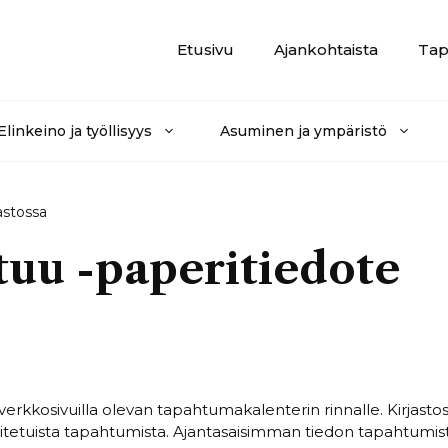
Etusivu
Ajankohtaista
Tap
Elinkeino ja työllisyys
Asuminen ja ympäristö
astossa
tuu -paperitiedote
erkkosivuilla olevan tapahtumakalenterin rinnalle. Kirjasto
oitetuista tapahtumista. Ajantasaisimman tiedon tapahtumis