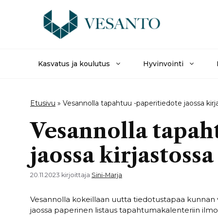
Siirry
sisältöön
Kasvatus ja koulutus
Hyvinvointi
Etusivu
»
Vesannolla tapahtuu -paperitiedote jaossa kirj
Vesannolla tapah
jaossa kirjastossa
20.11.2023
kirjoittaja
Sini-Marja
Vesannolla kokeillaan uutta tiedotustapaa kunnan v
jaossa paperinen listaus tapahtumakalenteriin ilm