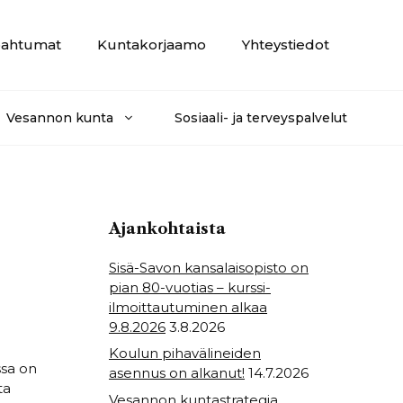
ahtumat
Kuntakorjaamo
Yhteystiedot
Vesannon kunta
Sosiaali- ja terveyspalvelut
Ajankohtaista
Sisä-Savon kansalaisopisto on
pian 80-vuotias – kurssi-
ilmoittautuminen alkaa
9.8.2026
3.8.2026
Koulun pihavälineiden
ssa on
asennus on alkanut!
14.7.2026
ta
Vesannon kuntastrategia