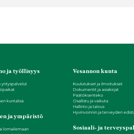
o ja työllisyys
Vesannon kunta
a yrityspalvelut
Kuulutukset ja ilmoitukset
öpaikat
Dokumentit ja asiakirjat
Päätöksenteko
sen kuntalisä
Osallistu ja vaikuta
Hallinto ja talous
Hyvinvoinnin ja terveyden edis
en ja ympäristö
Sosiaali- ja terveyspa
ai lomailemaan