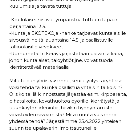
kuulumisia ja tavata tuttuja.
-Koululaiset siistivät ympäristöä tuttuun tapaan
perjantaina 13.5.
-Kunta ja EKOTEKOja -hanke tarjoavat kuntalaisille
siivousvälineitä lauantaina 14.5. ja osallistuville
talkoolaisille virvokkeet
-Romumetallin keräys järjestetään päivän aikana,
johon kuntalaiset, taloyhtiöt jne. voivat tuoda
kierrätettävää materiaalia.
Mitä teidän yhdistyksenne, seura, yritys tai yhteisö
voisi tehdä tai kuinka osallistua yhteisiin talkoisiin?
Olisiko teillä kiinnostusta järjestää esim. kirppareita,
pihatalkoita, keväthuoltoa pyörille, kierrätystä ja
uusiokäytön ideointia, hävikin hyödyntämistä,
varastoiden siivoamista? Mitä muuta voisimme
yhdessä tehdä? Järjestämme 25.4.2022 yhteisen
suunnittelupalaverin ilmoittautuneille.