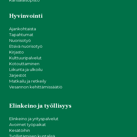
Hyvinvointi
Ajankohtaista
Tapahtumat
Nuorisotyö
Etsivä nuorisotyö
Kirjasto
Kulttuuripalvelut
Kotouttaminen
Liikunta ja ulkoilu
Järjestöt
Matkailu ja retkeily
Vesannon kehittämissäätiö
Elinkeino ja työllisyys
Elinkeino ja yrityspalvelut
Avoimet työpaikat
Kesätöihin
Työllistämisen kuntalisä