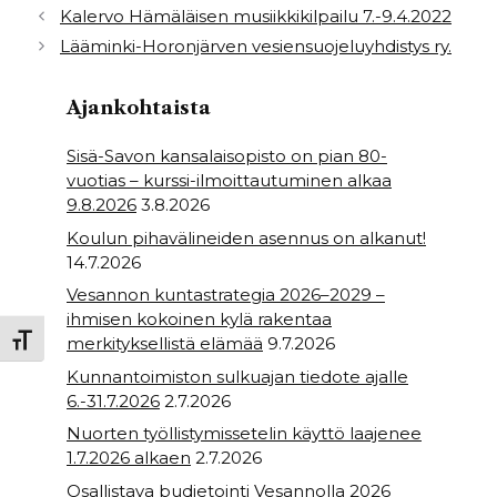
b
e
A
Kalervo Hämäläisen musiikkikilpailu 7.-9.4.2022
Lääminki-Horonjärven vesiensuojeluyhdistys ry.
o
r
p
o
p
Ajankohtaista
k
Sisä-Savon kansalaisopisto on pian 80-
vuotias – kurssi-ilmoittautuminen alkaa
9.8.2026
3.8.2026
Koulun pihavälineiden asennus on alkanut!
14.7.2026
Vesannon kuntastrategia 2026–2029 –
ihmisen kokoinen kylä rakentaa
merkityksellistä elämää
9.7.2026
Toggle Font size
Kunnantoimiston sulkuajan tiedote ajalle
6.-31.7.2026
2.7.2026
Nuorten työllistymissetelin käyttö laajenee
1.7.2026 alkaen
2.7.2026
Osallistava budjetointi Vesannolla 2026