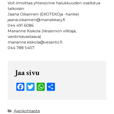
Voit ilmoittaa yhteisönne halukkuuden osallistua
talkoisiin:
Jaana Oikarinen (EKOTEKOja -hanke)
jaana.oikarinen@mansikkary.fi
044 491 6086
Marianne Kiskola (Vesannon villitsijä,
viestintävastaava)
marianne.kiskola@vesanto.fi
044 788 5407
Jaa sivu
F
T
W
S
a
w
h
h
c
it
a
ar
e
t
ts
e
Kategoriat
Ajankohtaista