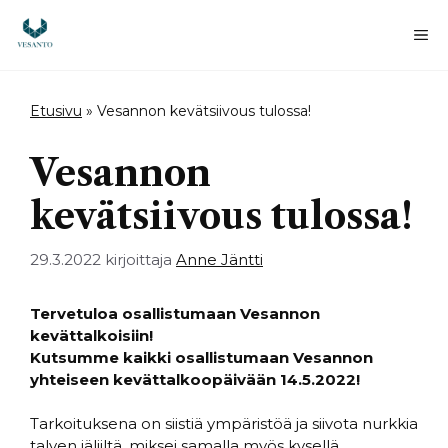
Siirry
sisältöön
Va
Etusivu
»
Vesannon kevätsiivous tulossa!
Vesannon
kevätsiivous tulossa!
29.3.2022
kirjoittaja
Anne Jäntti
Tervetuloa osallistumaan Vesannon
kevättalkoisiin!
Kutsumme kaikki osallistumaan Vesannon
yhteiseen kevättalkoopäivään 14.5.2022!
Tarkoituksena on siistiä ympäristöä ja siivota nurkkia
talven jäljiltä, miksei samalla myös kysellä